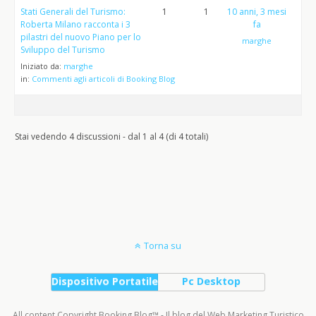
Stati Generali del Turismo:
1
1
10 anni, 3 mesi
Roberta Milano racconta i 3
fa
pilastri del nuovo Piano per lo
marghe
Sviluppo del Turismo
Iniziato da:
marghe
in:
Commenti agli articoli di Booking Blog
Stai vedendo 4 discussioni - dal 1 al 4 (di 4 totali)
Torna su
Dispositivo Portatile
Pc Desktop
All content Copyright Booking Blog™ - Il blog del Web Marketing Turistico