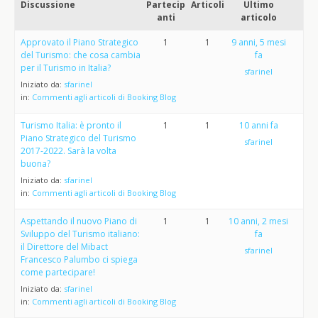
Discussione
Partecip
Articoli
Ultimo
anti
articolo
Approvato il Piano Strategico
1
1
9 anni, 5 mesi
del Turismo: che cosa cambia
fa
per il Turismo in Italia?
sfarinel
Iniziato da:
sfarinel
in:
Commenti agli articoli di Booking Blog
Turismo Italia: è pronto il
1
1
10 anni fa
Piano Strategico del Turismo
sfarinel
2017-2022. Sarà la volta
buona?
Iniziato da:
sfarinel
in:
Commenti agli articoli di Booking Blog
Aspettando il nuovo Piano di
1
1
10 anni, 2 mesi
Sviluppo del Turismo italiano:
fa
il Direttore del Mibact
sfarinel
Francesco Palumbo ci spiega
come partecipare!
Iniziato da:
sfarinel
in:
Commenti agli articoli di Booking Blog