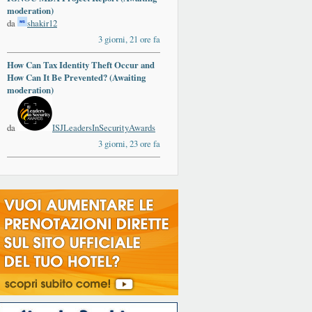
moderation)
da
shakir12
3 giorni, 21 ore fa
How Can Tax Identity Theft Occur and
How Can It Be Prevented? (Awaiting
moderation)
da
ISJLeadersInSecurityAwards
3 giorni, 23 ore fa