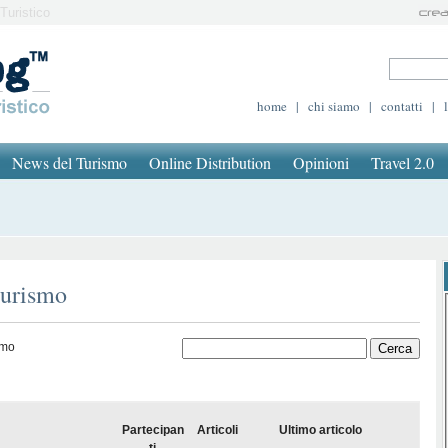
Turistico
home
|
chi siamo
|
contatti
|
News del Turismo
Online Distribution
Opinioni
Travel 2.0
turismo
smo
Partecipan
Articoli
Ultimo articolo