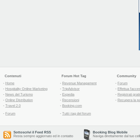
Contenuti
Forum Hot Tag
Community
-
Home
-
Revenue Managament
-
Forum
-
Hospitality Online Marketing
-
TripAdvisor
-
Effettua l'acce
-
News del Turismo
-
Expedia
-
Registrati grati
-
Online Distribution
-
Recensioni
-
Recupera la p
-
Travel 2.0
-
Booking.com
-
Forum
-
Tutti i tag del forum
Sottoscrivi il Feed RSS
Booking Blog Mobile
Resta sempre aggiornato ed in contatto
Naviga direttamente dal tuo cel