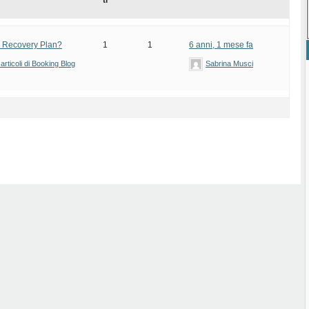
ti
el Recovery Plan?
1
1
6 anni, 1 mese fa
articoli di Booking Blog
Sabrina Musci