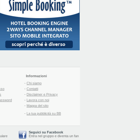
Informazioni
-
Chi siamo
sso
-
Contatti
s
-
Disclaimer e Privacy
assword
-
Lavora con noi
-
Mappa del sito
-
La tua pubblicità su BB
Seguici su Facebook
lulare
Entra nel gruppo
e
diventa un fan