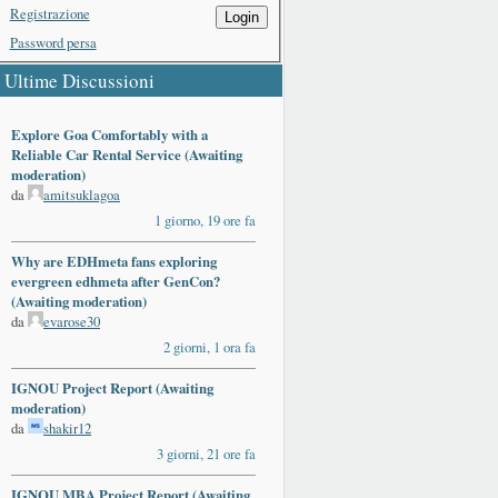
Registrazione
Login
Password persa
Ultime Discussioni
Explore Goa Comfortably with a
Reliable Car Rental Service (Awaiting
moderation)
da
amitsuklagoa
1 giorno, 19 ore fa
Why are EDHmeta fans exploring
evergreen edhmeta after GenCon?
(Awaiting moderation)
da
evarose30
2 giorni, 1 ora fa
IGNOU Project Report (Awaiting
moderation)
da
shakir12
3 giorni, 21 ore fa
IGNOU MBA Project Report (Awaiting