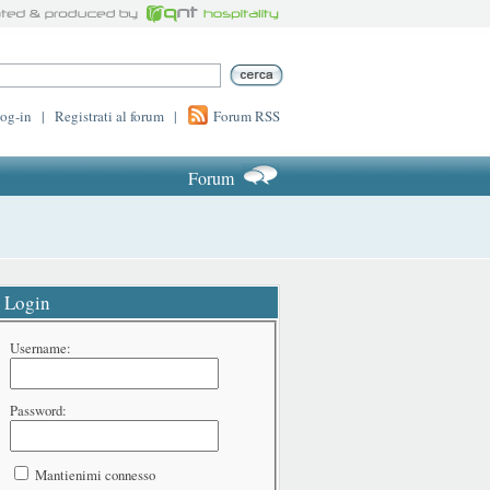
log-in
|
Registrati al forum
|
Forum RSS
Forum
Login
Username:
Password:
Mantienimi connesso