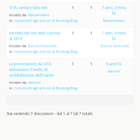
OTA: verità e falsi miti
1
1
7 anni, 3 mesi
fa
Iniziato da:
Massimiliano
in:
Commenti agli articoli di Booking Blog
Massimiliano
Identikit del sito web a prova
1
1
7 anni, 4 mesi
di 2019
fa
Iniziato da:
Duccio Innocenti
Duccio Innocenti
in:
Commenti agli articoli di Booking Blog
Le prenotazioni da OTA
1
1
9 anni fa
abbassano il livello di
sfarinel
soddisfazione dell’ospite
Iniziato da:
sfarinel
in:
Commenti agli articoli di Booking Blog
Stai vedendo 7 discussioni - dal 1 al 7 (di 7 totali)