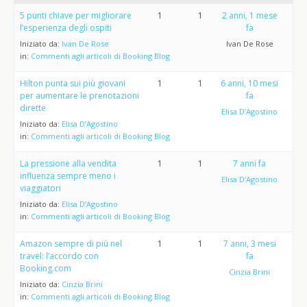
5 punti chiave per migliorare
1
1
2 anni, 1 mese
l’esperienza degli ospiti
fa
Iniziato da:
Ivan De Rose
Ivan De Rose
in:
Commenti agli articoli di Booking Blog
Hilton punta sui più giovani
1
1
6 anni, 10 mesi
per aumentare le prenotazioni
fa
dirette
Elisa D’Agostino
Iniziato da:
Elisa D’Agostino
in:
Commenti agli articoli di Booking Blog
La pressione alla vendita
1
1
7 anni fa
influenza sempre meno i
Elisa D’Agostino
viaggiatori
Iniziato da:
Elisa D’Agostino
in:
Commenti agli articoli di Booking Blog
Amazon sempre di più nel
1
1
7 anni, 3 mesi
travel: l’accordo con
fa
Booking.com
Cinzia Brini
Iniziato da:
Cinzia Brini
in:
Commenti agli articoli di Booking Blog