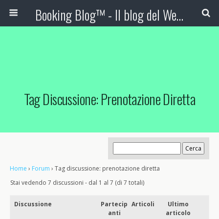
Booking Blog™ - Il blog del Web Marketing Turistico
Tag Discussione: Prenotazione Diretta
Home
›
Forum
›
Tag discussione: prenotazione diretta
Stai vedendo 7 discussioni - dal 1 al 7 (di 7 totali)
Discussione
Partecip
Articoli
Ultimo
anti
articolo