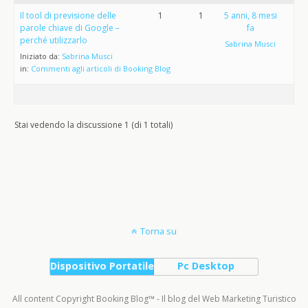
Il tool di previsione delle
1
1
5 anni, 8 mesi
parole chiave di Google –
fa
perché utilizzarlo
Sabrina Musci
Iniziato da:
Sabrina Musci
in:
Commenti agli articoli di Booking Blog
Stai vedendo la discussione 1 (di 1 totali)
Torna su
Dispositivo Portatile
Pc Desktop
All content Copyright Booking Blog™ - Il blog del Web Marketing Turistico