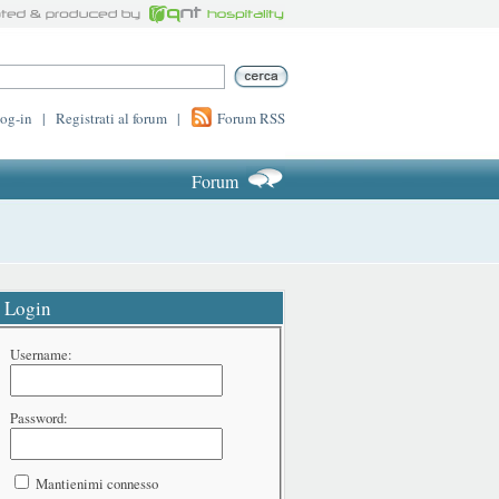
log-in
|
Registrati al forum
|
Forum RSS
Forum
Login
Username:
Password:
Mantienimi connesso