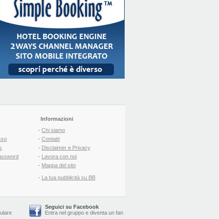
Informazioni
-
Chi siamo
sso
-
Contatti
s
-
Disclaimer e Privacy
assword
-
Lavora con noi
-
Mappa del sito
-
La tua pubblicità su BB
Seguici su Facebook
lulare
Entra nel gruppo
e
diventa un fan