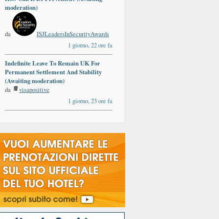
moderation)
da
ISJLeadersInSecurityAwards
1 giorno, 22 ore fa
Indefinite Leave To Remain UK For
Permanent Settlement And Stability
(Awaiting moderation)
da
visapositive
1 giorno, 23 ore fa