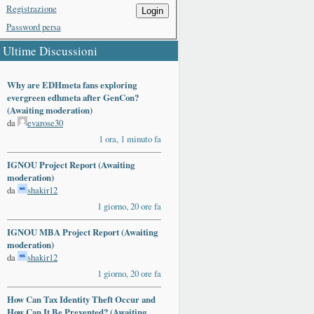
Registrazione
Login
Password persa
Ultime Discussioni
Why are EDHmeta fans exploring
evergreen edhmeta after GenCon?
(Awaiting moderation)
da
evarose30
1 ora, 1 minuto fa
IGNOU Project Report (Awaiting
moderation)
da
shakir12
1 giorno, 20 ore fa
IGNOU MBA Project Report (Awaiting
moderation)
da
shakir12
1 giorno, 20 ore fa
How Can Tax Identity Theft Occur and
How Can It Be Prevented? (Awaiting