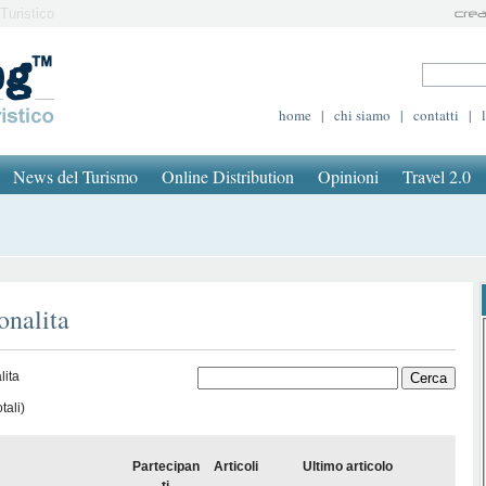
Turistico
home
|
chi siamo
|
contatti
|
News del Turismo
Online Distribution
Opinioni
Travel 2.0
onalita
lita
tali)
Partecipan
Articoli
Ultimo articolo