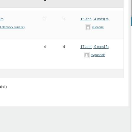
ti
om
1
1
15 anni, 4 mesi fa
l Network turistici
ilBarone
4
4
17 anni, 9 mesi fa
evpandolfi
tali)