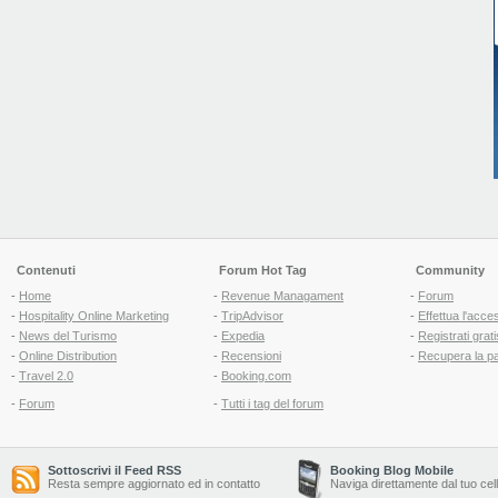
Contenuti
Forum Hot Tag
Community
-
Home
-
Revenue Managament
-
Forum
-
Hospitality Online Marketing
-
TripAdvisor
-
Effettua l'acce
-
News del Turismo
-
Expedia
-
Registrati grati
-
Online Distribution
-
Recensioni
-
Recupera la p
-
Travel 2.0
-
Booking.com
-
Forum
-
Tutti i tag del forum
Sottoscrivi il Feed RSS
Booking Blog Mobile
Resta sempre aggiornato ed in contatto
Naviga direttamente dal tuo cel