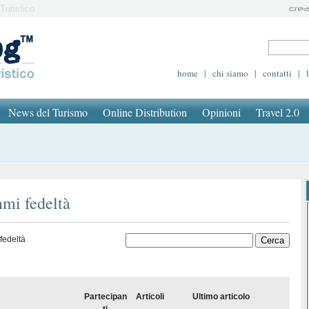
Turistico
home
|
chi siamo
|
contatti
|
News del Turismo
Online Distribution
Opinioni
Travel 2.0
mmi fedeltà
fedeltà
Partecipan
Articoli
Ultimo articolo