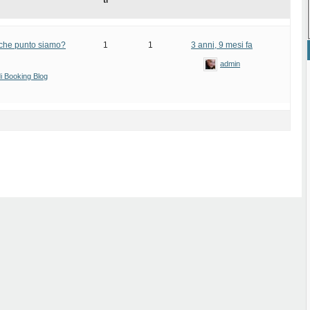
ti
 che punto siamo?
1
1
3 anni, 9 mesi fa
admin
di Booking Blog