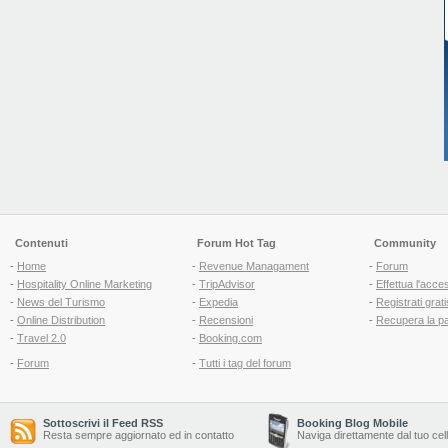
Contenuti
Forum Hot Tag
Community
-
Home
-
Revenue Managament
-
Forum
-
Hospitality Online Marketing
-
TripAdvisor
-
Effettua l'acce
-
News del Turismo
-
Expedia
-
Registrati grati
-
Online Distribution
-
Recensioni
-
Recupera la p
-
Travel 2.0
-
Booking.com
-
Forum
-
Tutti i tag del forum
Sottoscrivi il Feed RSS
Booking Blog Mobile
Resta sempre aggiornato ed in contatto
Naviga direttamente dal tuo cel