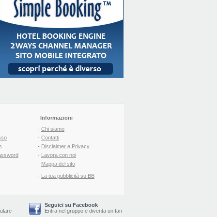
Informazioni
-
Chi siamo
sso
-
Contatti
s
-
Disclaimer e Privacy
assword
-
Lavora con noi
-
Mappa del sito
-
La tua pubblicità su BB
Seguici su Facebook
lulare
Entra nel gruppo
e
diventa un fan