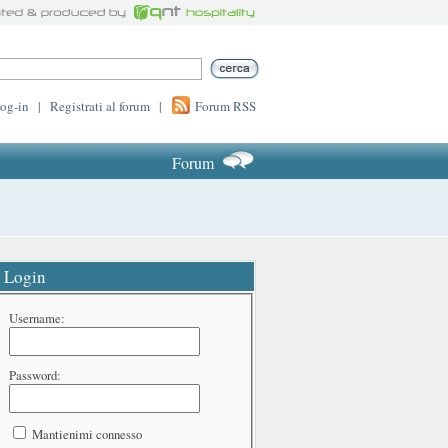
log-in
|
Registrati al forum
|
Forum RSS
Forum
Login
Username:
Password:
Mantienimi connesso