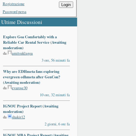
Registrazione
Login
Password persa
Ultime Discussioni
Explore Goa Comfortably with a
Reliable Car Rental Service (Awaiting
moderation)
da
amitsuklagoa
3 ore, 56 minuti fa
Why are EDHmeta fans exploring
evergreen edhmeta after GenCon?
(Awaiting moderation)
da
evarose30
10 ore, 32 minuti fa
IGNOU Project Report (Awaiting
moderation)
da
shakir12
2 giorni, 6 ore fa
IGNOU MBA Project Report (Awaiting