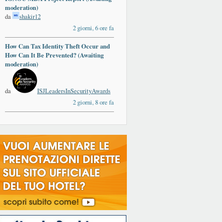
moderation)
da
shakir12
2 giorni, 6 ore fa
How Can Tax Identity Theft Occur and
How Can It Be Prevented? (Awaiting
moderation)
da
ISJLeadersInSecurityAwards
2 giorni, 8 ore fa