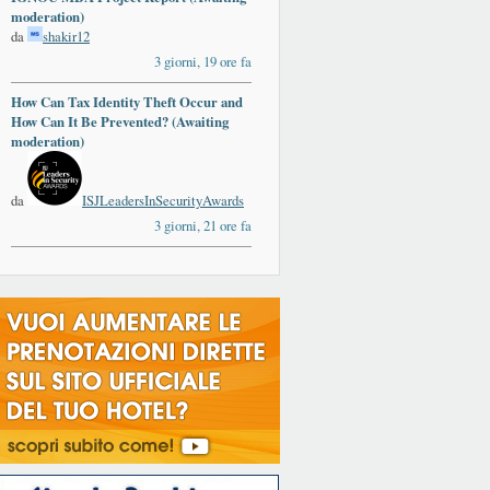
moderation)
da
shakir12
3 giorni, 19 ore fa
How Can Tax Identity Theft Occur and
How Can It Be Prevented? (Awaiting
moderation)
da
ISJLeadersInSecurityAwards
3 giorni, 21 ore fa