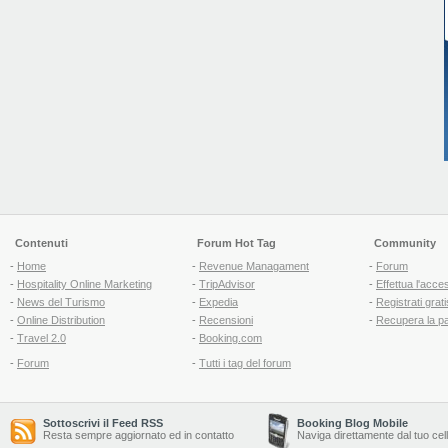
Contenuti
Forum Hot Tag
Community
-
Home
-
Revenue Managament
-
Forum
-
Hospitality Online Marketing
-
TripAdvisor
-
Effettua l'acce
-
News del Turismo
-
Expedia
-
Registrati grati
-
Online Distribution
-
Recensioni
-
Recupera la p
-
Travel 2.0
-
Booking.com
-
Forum
-
Tutti i tag del forum
Sottoscrivi il Feed RSS
Booking Blog Mobile
Resta sempre aggiornato ed in contatto
Naviga direttamente dal tuo cel