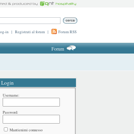
log-in
|
Registrati al forum
|
Forum RSS
Forum
Login
Username:
Password:
Mantienimi connesso