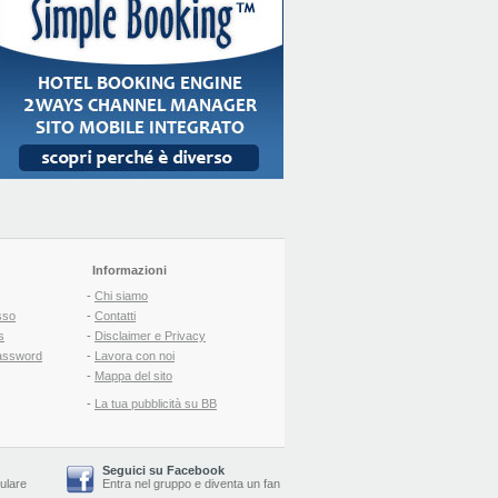
Informazioni
-
Chi siamo
sso
-
Contatti
s
-
Disclaimer e Privacy
assword
-
Lavora con noi
-
Mappa del sito
-
La tua pubblicità su BB
Seguici su Facebook
lulare
Entra nel gruppo
e
diventa un fan