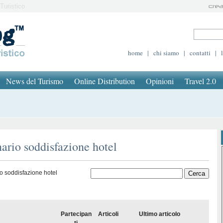
Turistico
home
|
chi siamo
|
contatti
|
News del Turismo
Online Distribution
Opinioni
Travel 2.0
nario soddisfazione hotel
o soddisfazione hotel
Partecipan
Articoli
Ultimo articolo