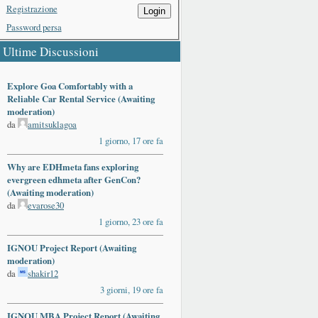
Registrazione
Login
Password persa
Ultime Discussioni
Explore Goa Comfortably with a
Reliable Car Rental Service (Awaiting
moderation)
da
amitsuklagoa
1 giorno, 17 ore fa
Why are EDHmeta fans exploring
evergreen edhmeta after GenCon?
(Awaiting moderation)
da
evarose30
1 giorno, 23 ore fa
IGNOU Project Report (Awaiting
moderation)
da
shakir12
3 giorni, 19 ore fa
IGNOU MBA Project Report (Awaiting