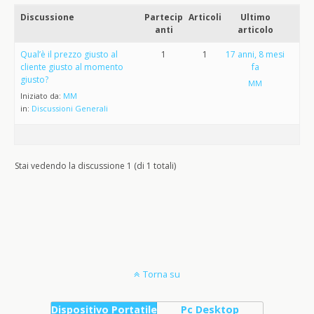
Discussione
Partecip
Articoli
Ultimo
anti
articolo
Qual’è il prezzo giusto al
1
1
17 anni, 8 mesi
cliente giusto al momento
fa
giusto?
MM
Iniziato da:
MM
in:
Discussioni Generali
Stai vedendo la discussione 1 (di 1 totali)
Torna su
Dispositivo Portatile
Pc Desktop