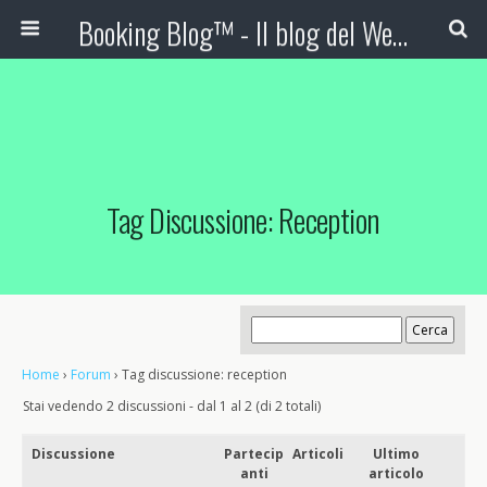
Booking Blog™ - Il blog del Web Marketing Turistico
Tag Discussione: Reception
Home
›
Forum
›
Tag discussione: reception
Stai vedendo 2 discussioni - dal 1 al 2 (di 2 totali)
Discussione
Partecip
Articoli
Ultimo
anti
articolo