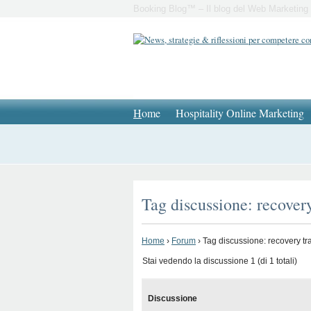
Booking Blog™ – Il blog del Web Marketing 
H
ome
Hospitality Online Marketing
Tag discussione: recovery
Home
›
Forum
›
Tag discussione: recovery tr
Stai vedendo la discussione 1 (di 1 totali)
Discussione