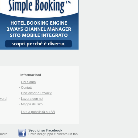
Informazioni
-
Chi siamo
-
Contatti
-
Disclaimer e Privacy
word
-
Lavora con noi
-
Mappa del sito
-
La tua pubblicità su BB
Seguici su Facebook
lulare
Entra nel gruppo
e
diventa un fan