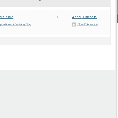
ti
el turismo
1
1
4 anni, 1 mese fa
i articoli di Booking Blog
Elisa D’Agostino