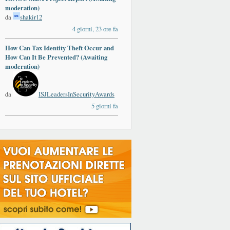
moderation)
da
shakir12
4 giorni, 23 ore fa
How Can Tax Identity Theft Occur and
How Can It Be Prevented? (Awaiting
moderation)
da
ISJLeadersInSecurityAwards
5 giorni fa