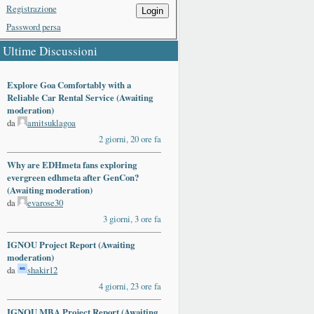
Registrazione
Login
Password persa
Ultime Discussioni
Explore Goa Comfortably with a
Reliable Car Rental Service (Awaiting
moderation)
da
amitsuklagoa
2 giorni, 20 ore fa
Why are EDHmeta fans exploring
evergreen edhmeta after GenCon?
(Awaiting moderation)
da
evarose30
3 giorni, 3 ore fa
IGNOU Project Report (Awaiting
moderation)
da
shakir12
4 giorni, 23 ore fa
IGNOU MBA Project Report (Awaiting