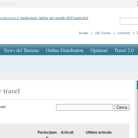
Turistico
home
|
chi siamo
|
contatti
|
News del Turismo
Online Distribution
Opinioni
Travel 2.0
 travel
avel
Partecipan
Articoli
Ultimo articolo