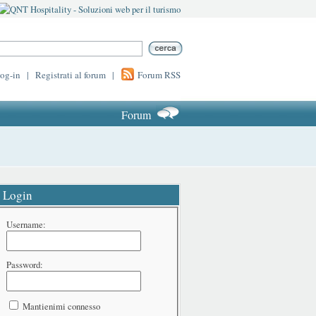
log-in
|
Registrati al forum
|
Forum RSS
Forum
Login
Username:
Password:
Mantienimi connesso