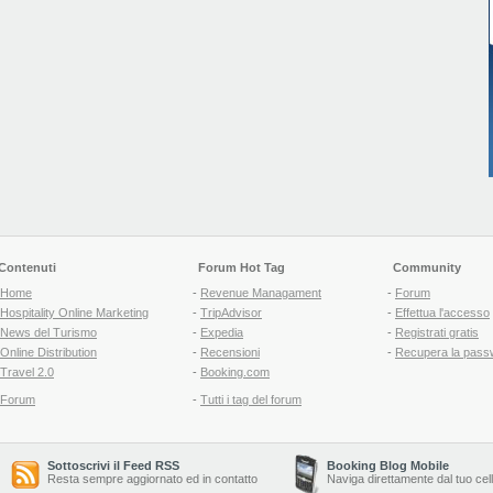
Contenuti
Forum Hot Tag
Community
Home
-
Revenue Managament
-
Forum
Hospitality Online Marketing
-
TripAdvisor
-
Effettua l'accesso
News del Turismo
-
Expedia
-
Registrati gratis
Online Distribution
-
Recensioni
-
Recupera la pass
Travel 2.0
-
Booking.com
Forum
-
Tutti i tag del forum
Sottoscrivi il Feed RSS
Booking Blog Mobile
Resta sempre aggiornato ed in contatto
Naviga direttamente dal tuo cel