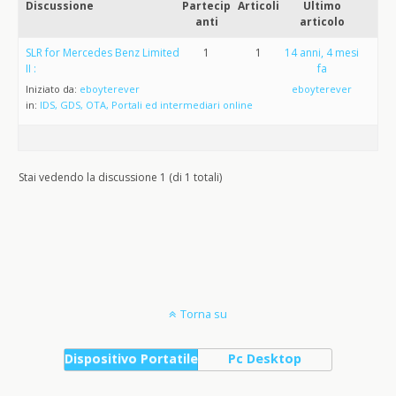
Discussione
Partecip
Articoli
Ultimo
anti
articolo
SLR for Mercedes Benz Limited
1
1
14 anni, 4 mesi
II :
fa
Iniziato da:
eboyterever
eboyterever
in:
IDS, GDS, OTA, Portali ed intermediari online
Stai vedendo la discussione 1 (di 1 totali)
Torna su
Dispositivo Portatile
Pc Desktop