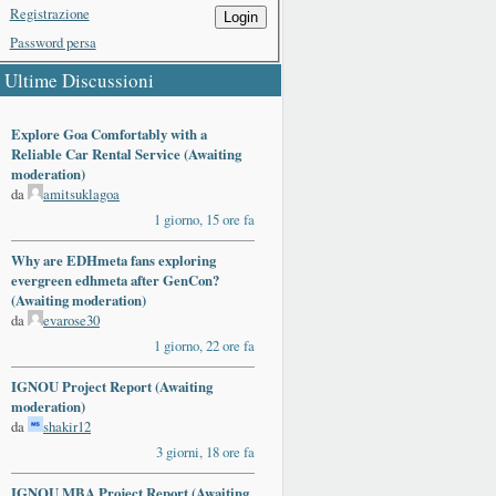
Registrazione
Login
Password persa
Ultime Discussioni
Explore Goa Comfortably with a
Reliable Car Rental Service (Awaiting
moderation)
da
amitsuklagoa
1 giorno, 15 ore fa
Why are EDHmeta fans exploring
evergreen edhmeta after GenCon?
(Awaiting moderation)
da
evarose30
1 giorno, 22 ore fa
IGNOU Project Report (Awaiting
moderation)
da
shakir12
3 giorni, 18 ore fa
IGNOU MBA Project Report (Awaiting