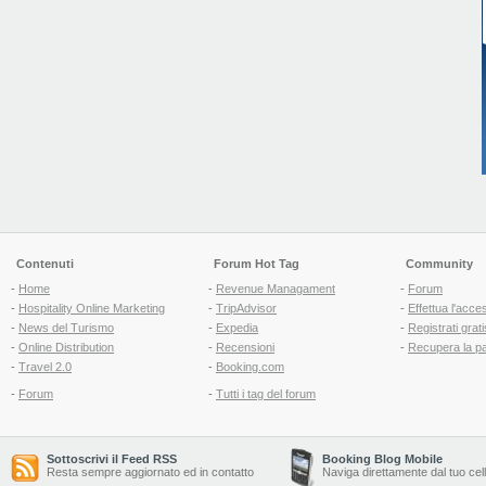
Contenuti
Forum Hot Tag
Community
-
Home
-
Revenue Managament
-
Forum
-
Hospitality Online Marketing
-
TripAdvisor
-
Effettua l'acce
-
News del Turismo
-
Expedia
-
Registrati grati
-
Online Distribution
-
Recensioni
-
Recupera la p
-
Travel 2.0
-
Booking.com
-
Forum
-
Tutti i tag del forum
Sottoscrivi il Feed RSS
Booking Blog Mobile
Resta sempre aggiornato ed in contatto
Naviga direttamente dal tuo cel