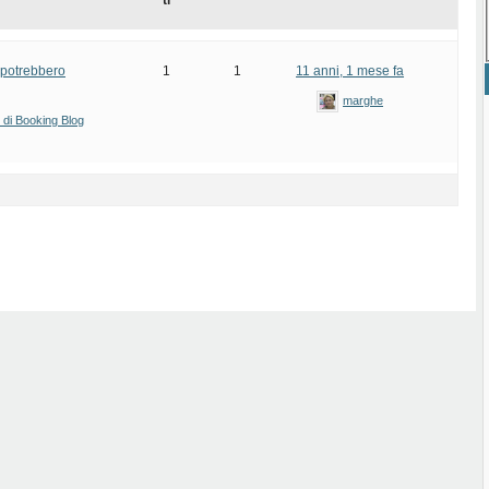
ti
i potrebbero
1
1
11 anni, 1 mese fa
marghe
i di Booking Blog