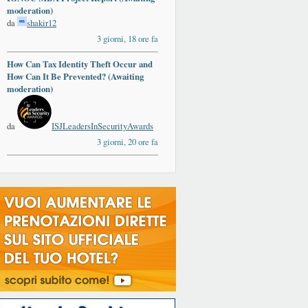
moderation)
da
shakir12
3 giorni, 18 ore fa
How Can Tax Identity Theft Occur and
How Can It Be Prevented? (Awaiting
moderation)
da
ISJLeadersInSecurityAwards
3 giorni, 20 ore fa