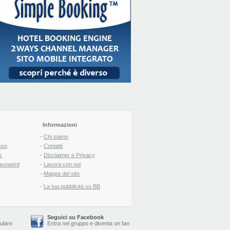
Informazioni
-
Chi siamo
sso
-
Contatti
s
-
Disclaimer e Privacy
assword
-
Lavora con noi
-
Mappa del sito
-
La tua pubblicità su BB
Seguici su Facebook
lulare
Entra nel gruppo
e
diventa un fan