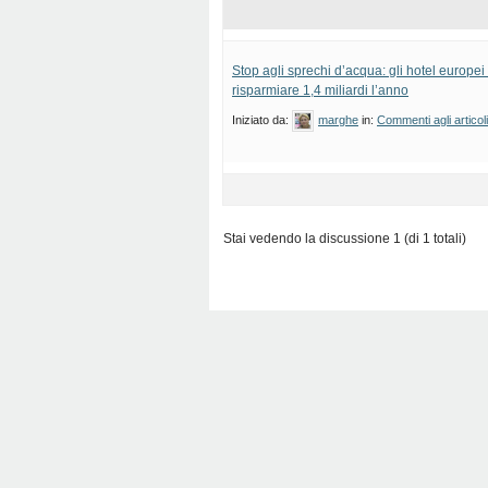
Stop agli sprechi d’acqua: gli hotel europe
risparmiare 1,4 miliardi l’anno
Iniziato da:
marghe
in:
Commenti agli articol
Stai vedendo la discussione 1 (di 1 totali)