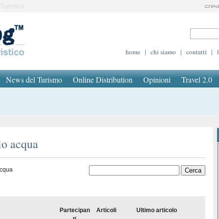
Turistico
home
|
chi siamo
|
contatti
|
News del Turismo
Online Distribution
Opinioni
Travel 2.0
io acqua
acqua
Partecipan
Articoli
Ultimo articolo