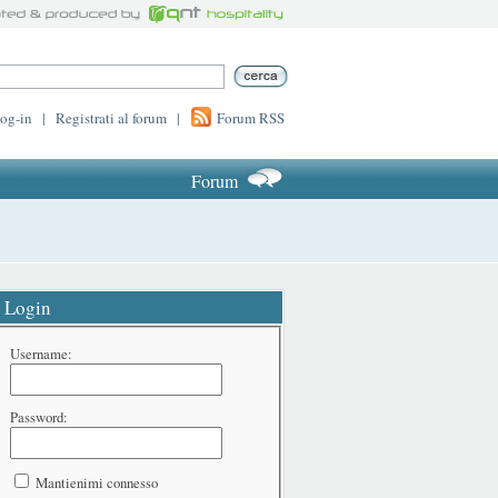
log-in
|
Registrati al forum
|
Forum RSS
Forum
Login
Username:
Password:
Mantienimi connesso