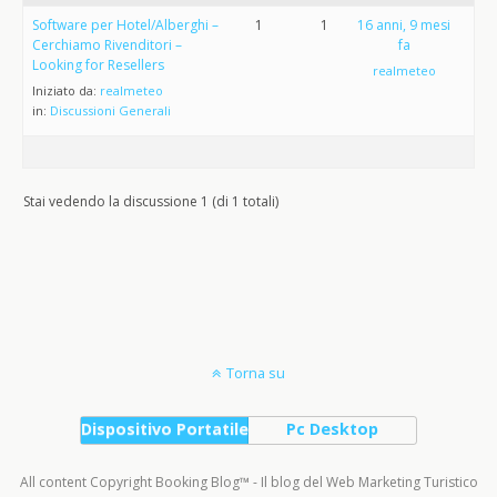
Software per Hotel/Alberghi –
1
1
16 anni, 9 mesi
Cerchiamo Rivenditori –
fa
Looking for Resellers
realmeteo
Iniziato da:
realmeteo
in:
Discussioni Generali
Stai vedendo la discussione 1 (di 1 totali)
Torna su
Dispositivo Portatile
Pc Desktop
All content Copyright Booking Blog™ - Il blog del Web Marketing Turistico