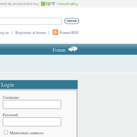
log-in
|
Registrati al forum
|
Forum RSS
Forum
Login
Username:
Password:
Mantienimi connesso