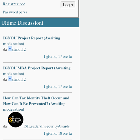
Registrazione
Login
Password persa
Ultime Discussioni
IGNOU Project Report (Awaiting
moderation)
da
shakir12
1 giorno, 17 ore fa
IGNOU MBA Project Report (Awaiting
moderation)
da
shakir12
1 giorno, 17 ore fa
How Can Tax Identity Theft Occur and
How Can It Be Prevented? (Awaiting
moderation)
da
ISJLeadersInSecurityAwards
1 giorno, 18 ore fa