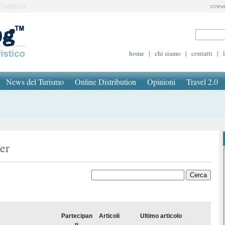
Turistico
home
|
chi siamo
|
contatti
|
News del Turismo
Online Distribution
Opinioni
Travel 2.0
er
Partecipan
Articoli
Ultimo articolo