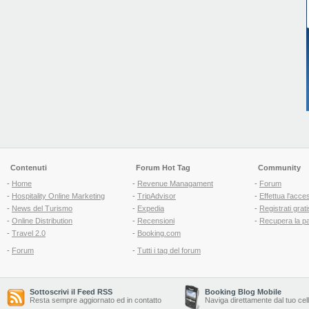
Contenuti
Forum Hot Tag
Community
-
Home
-
Revenue Managament
-
Forum
-
Hospitality Online Marketing
-
TripAdvisor
-
Effettua l'acce
-
News del Turismo
-
Expedia
-
Registrati grati
-
Online Distribution
-
Recensioni
-
Recupera la p
-
Travel 2.0
-
Booking.com
-
Forum
-
Tutti i tag del forum
Sottoscrivi il Feed RSS
Booking Blog Mobile
Resta sempre aggiornato ed in contatto
Naviga direttamente dal tuo cel