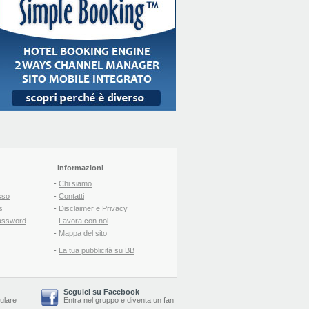
Informazioni
-
Chi siamo
sso
-
Contatti
s
-
Disclaimer e Privacy
assword
-
Lavora con noi
-
Mappa del sito
-
La tua pubblicità su BB
Seguici su Facebook
lulare
Entra nel gruppo
e
diventa un fan