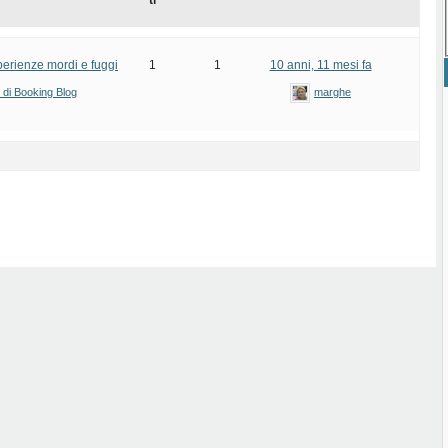
ti
sperienze mordi e fuggi
1
1
10 anni, 11 mesi fa
i di Booking Blog
marghe