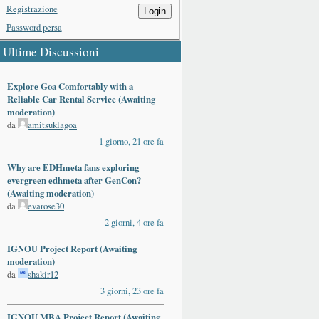
Registrazione
Login
Password persa
Ultime Discussioni
Explore Goa Comfortably with a
Reliable Car Rental Service (Awaiting
moderation)
da
amitsuklagoa
1 giorno, 21 ore fa
Why are EDHmeta fans exploring
evergreen edhmeta after GenCon?
(Awaiting moderation)
da
evarose30
2 giorni, 4 ore fa
IGNOU Project Report (Awaiting
moderation)
da
shakir12
3 giorni, 23 ore fa
IGNOU MBA Project Report (Awaiting