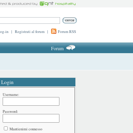
log-in
|
Registrati al forum
|
Forum RSS
Forum
Login
Username:
Password:
Mantienimi connesso