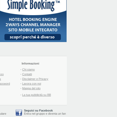
Informazioni
-
Chi siamo
sso
-
Contatti
s
-
Disclaimer e Privacy
assword
-
Lavora con noi
-
Mappa del sito
-
La tua pubblicità su BB
Seguici su Facebook
lulare
Entra nel gruppo
e
diventa un fan