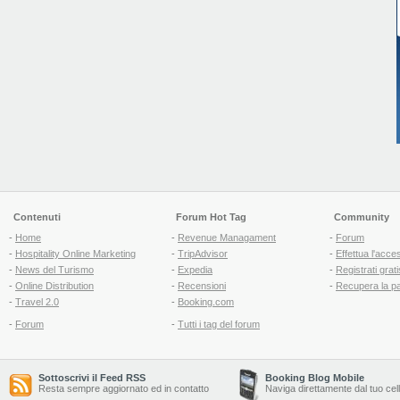
Contenuti
Forum Hot Tag
Community
-
Home
-
Revenue Managament
-
Forum
-
Hospitality Online Marketing
-
TripAdvisor
-
Effettua l'acce
-
News del Turismo
-
Expedia
-
Registrati grati
-
Online Distribution
-
Recensioni
-
Recupera la p
-
Travel 2.0
-
Booking.com
-
Forum
-
Tutti i tag del forum
Sottoscrivi il Feed RSS
Booking Blog Mobile
Resta sempre aggiornato ed in contatto
Naviga direttamente dal tuo cel