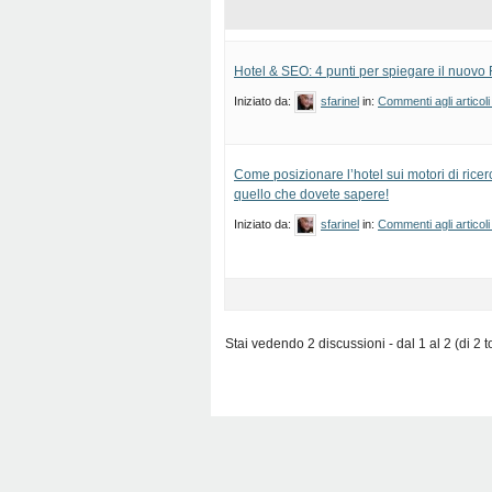
Hotel & SEO: 4 punti per spiegare il nuovo
Iniziato da:
sfarinel
in:
Commenti agli articoli
Come posizionare l’hotel sui motori di ricer
quello che dovete sapere!
Iniziato da:
sfarinel
in:
Commenti agli articoli
Stai vedendo 2 discussioni - dal 1 al 2 (di 2 to