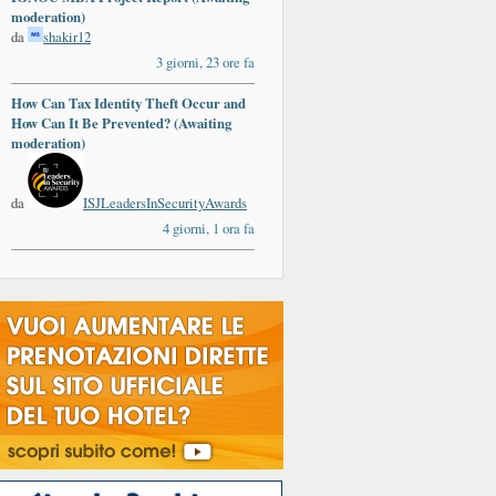
moderation)
da
shakir12
3 giorni, 23 ore fa
How Can Tax Identity Theft Occur and
How Can It Be Prevented? (Awaiting
moderation)
da
ISJLeadersInSecurityAwards
4 giorni, 1 ora fa