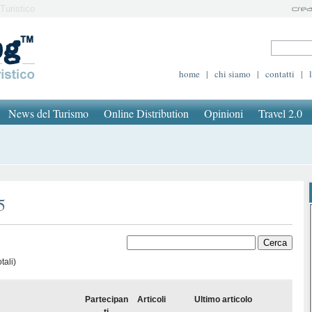
Turistico
home
|
chi siamo
|
contatti
|
News del Turismo
Online Distribution
Opinioni
Travel 2.0
5
tali)
Partecipan
Articoli
Ultimo articolo