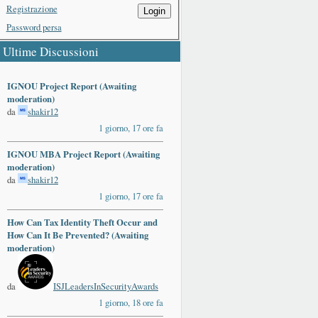
Registrazione
Login
Password persa
Ultime Discussioni
IGNOU Project Report (Awaiting
moderation)
da
shakir12
1 giorno, 17 ore fa
IGNOU MBA Project Report (Awaiting
moderation)
da
shakir12
1 giorno, 17 ore fa
How Can Tax Identity Theft Occur and
How Can It Be Prevented? (Awaiting
moderation)
da
ISJLeadersInSecurityAwards
1 giorno, 18 ore fa