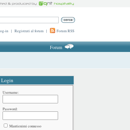
log-in
|
Registrati al forum
|
Forum RSS
Forum
Login
Username:
Password:
Mantienimi connesso