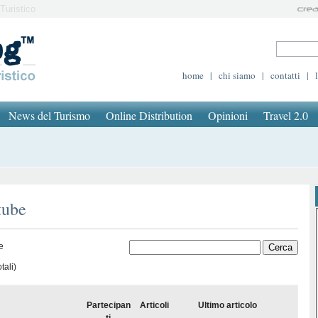
Turistico
home
|
chi siamo
|
contatti
|
News del Turismo
Online Distribution
Opinioni
Travel 2.0
tube
e
tali)
Partecipan
Articoli
Ultimo articolo