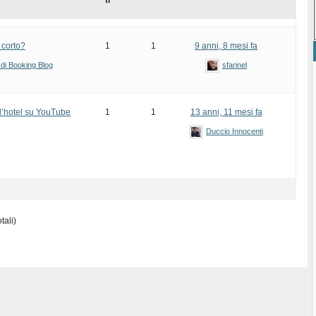
ti
 corto?
1
1
9 anni, 8 mesi fa
 di Booking Blog
sfarinel
l’hotel su YouTube
1
1
13 anni, 11 mesi fa
Duccio Innocenti
tali)