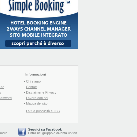
Informazioni
-
Chi siamo
sso
-
Contatti
s
-
Disclaimer e Privacy
assword
-
Lavora con noi
-
Mappa del sito
-
La tua pubblicità su BB
Seguici su Facebook
lulare
Entra nel gruppo
e
diventa un fan