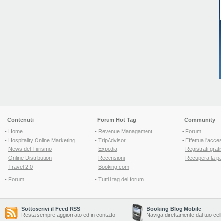
Contenuti
Forum Hot Tag
Community
-
Home
-
Revenue Managament
-
Forum
-
Hospitality Online Marketing
-
TripAdvisor
-
Effettua l'acce
-
News del Turismo
-
Expedia
-
Registrati grati
-
Online Distribution
-
Recensioni
-
Recupera la p
-
Travel 2.0
-
Booking.com
-
Forum
-
Tutti i tag del forum
Sottoscrivi il Feed RSS
Booking Blog Mobile
Resta sempre aggiornato ed in contatto
Naviga direttamente dal tuo cel