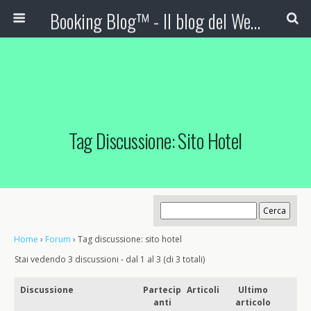
Booking Blog™ - Il blog del Web Marketing Turistico
Tag Discussione: Sito Hotel
Home
›
Forum
›
Tag discussione: sito hotel
Stai vedendo 3 discussioni - dal 1 al 3 (di 3 totali)
Discussione
Partecip
Articoli
Ultimo
anti
articolo