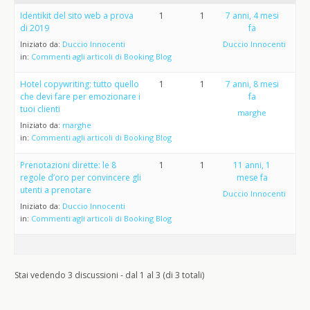
Identikit del sito web a prova
1
1
7 anni, 4 mesi
di 2019
fa
Iniziato da:
Duccio Innocenti
Duccio Innocenti
in:
Commenti agli articoli di Booking Blog
Hotel copywriting: tutto quello
1
1
7 anni, 8 mesi
che devi fare per emozionare i
fa
tuoi clienti
marghe
Iniziato da:
marghe
in:
Commenti agli articoli di Booking Blog
Prenotazioni dirette: le 8
1
1
11 anni, 1
regole d’oro per convincere gli
mese fa
utenti a prenotare
Duccio Innocenti
Iniziato da:
Duccio Innocenti
in:
Commenti agli articoli di Booking Blog
Stai vedendo 3 discussioni - dal 1 al 3 (di 3 totali)