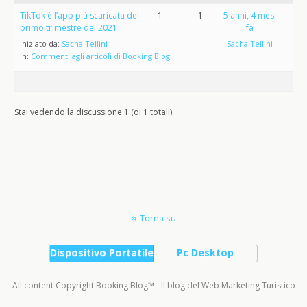
TikTok è l’app più scaricata del
1
1
5 anni, 4 mesi
primo trimestre del 2021
fa
Iniziato da:
Sacha Tellini
Sacha Tellini
in:
Commenti agli articoli di Booking Blog
Stai vedendo la discussione 1 (di 1 totali)
Torna su
Dispositivo Portatile
Pc Desktop
All content Copyright Booking Blog™ - Il blog del Web Marketing Turistico