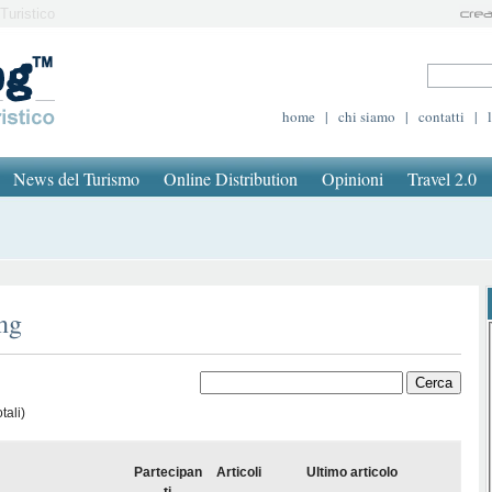
Turistico
home
|
chi siamo
|
contatti
|
News del Turismo
Online Distribution
Opinioni
Travel 2.0
ing
tali)
Partecipan
Articoli
Ultimo articolo