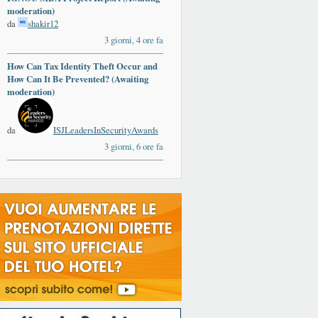
moderation)
da
shakir12
3 giorni, 4 ore fa
How Can Tax Identity Theft Occur and
How Can It Be Prevented? (Awaiting
moderation)
da
ISJLeadersInSecurityAwards
3 giorni, 6 ore fa