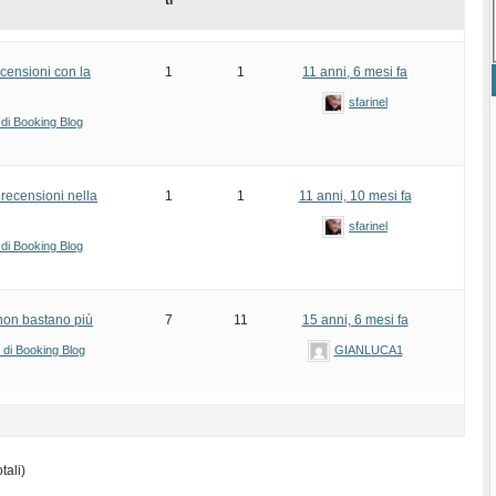
ti
recensioni con la
1
1
11 anni, 6 mesi fa
sfarinel
 di Booking Blog
 recensioni nella
1
1
11 anni, 10 mesi fa
sfarinel
 di Booking Blog
 non bastano più
7
11
15 anni, 6 mesi fa
i di Booking Blog
GIANLUCA1
tali)