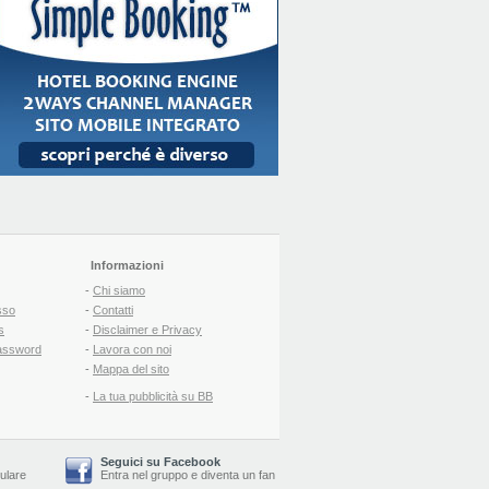
Informazioni
-
Chi siamo
sso
-
Contatti
s
-
Disclaimer e Privacy
assword
-
Lavora con noi
-
Mappa del sito
-
La tua pubblicità su BB
Seguici su Facebook
lulare
Entra nel gruppo
e
diventa un fan