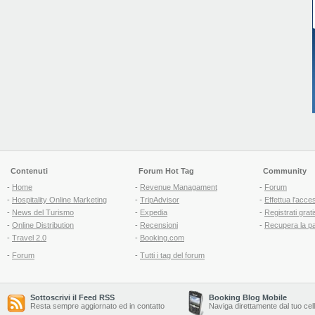
Contenuti
Forum Hot Tag
Community
-
Home
-
Revenue Managament
-
Forum
-
Hospitality Online Marketing
-
TripAdvisor
-
Effettua l'acce
-
News del Turismo
-
Expedia
-
Registrati grati
-
Online Distribution
-
Recensioni
-
Recupera la p
-
Travel 2.0
-
Booking.com
-
Forum
-
Tutti i tag del forum
Sottoscrivi il Feed RSS
Booking Blog Mobile
Resta sempre aggiornato ed in contatto
Naviga direttamente dal tuo cel