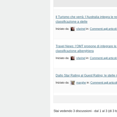
Il Turismo che verrà: l’Australia integra le 
classificazione a stelle
Iniziato da:
sfarinel
in:
Commenti agli articoli
Travel News: l’OMT propone di integrare le
classificazione alberghiera
Iniziato da:
sfarinel
in:
Commenti agli articoli
Dallo Star Rating al Guest Rating: le stelle
Iniziato da:
marghe
in:
Commenti agli articol
Stai vedendo 3 discussioni - dal 1 al 3 (di 3 to