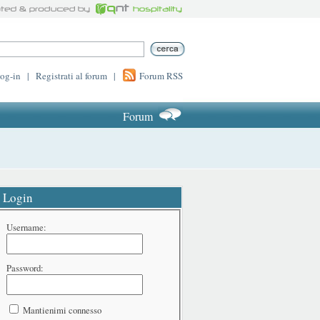
log-in
|
Registrati al forum
|
Forum RSS
Forum
Login
Username:
Password:
Mantienimi connesso