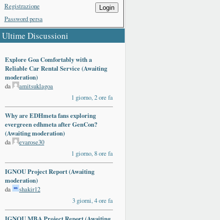
Registrazione
Login
Password persa
Ultime Discussioni
Explore Goa Comfortably with a
Reliable Car Rental Service (Awaiting
moderation)
da
amitsuklagoa
1 giorno, 2 ore fa
Why are EDHmeta fans exploring
evergreen edhmeta after GenCon?
(Awaiting moderation)
da
evarose30
1 giorno, 8 ore fa
IGNOU Project Report (Awaiting
moderation)
da
shakir12
3 giorni, 4 ore fa
IGNOU MBA Project Report (Awaiting