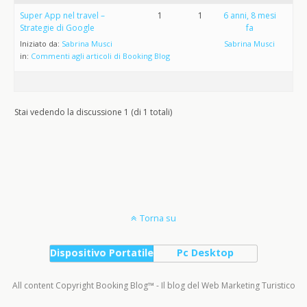
Super App nel travel –
1
1
6 anni, 8 mesi
Strategie di Google
fa
Iniziato da:
Sabrina Musci
Sabrina Musci
in:
Commenti agli articoli di Booking Blog
Stai vedendo la discussione 1 (di 1 totali)
Torna su
Dispositivo Portatile
Pc Desktop
All content Copyright Booking Blog™ - Il blog del Web Marketing Turistico