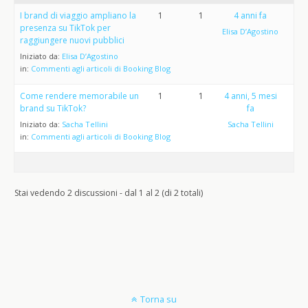
I brand di viaggio ampliano la
1
1
4 anni fa
presenza su TikTok per
Elisa D’Agostino
raggiungere nuovi pubblici
Iniziato da:
Elisa D’Agostino
in:
Commenti agli articoli di Booking Blog
Come rendere memorabile un
1
1
4 anni, 5 mesi
brand su TikTok?
fa
Iniziato da:
Sacha Tellini
Sacha Tellini
in:
Commenti agli articoli di Booking Blog
Stai vedendo 2 discussioni - dal 1 al 2 (di 2 totali)
Torna su