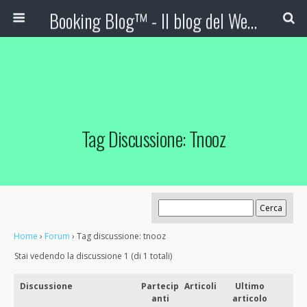
Booking Blog™ - Il blog del Web Marketing Turistico
Tag Discussione: Tnooz
Home
›
Forum
›
Tag discussione: tnooz
Stai vedendo la discussione 1 (di 1 totali)
Discussione
Partecip
Articoli
Ultimo
anti
articolo