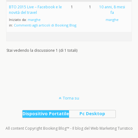
BTO 2015 Live – Facebook e le
1
1
10 anni, 8 mesi
novità del travel
fa
Iniziato da:
marghe
marghe
in:
Commenti agli articoli di Booking Blog
Stai vedendo la discussione 1 (di 1 totali)
Torna su
Dispositivo Portatile
Pc Desktop
All content Copyright Booking Blog™ - Il blog del Web Marketing Turistico