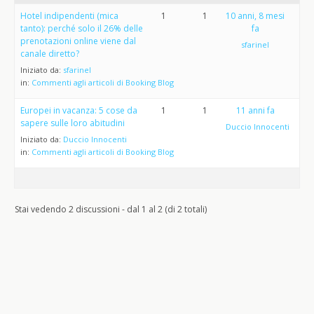
Hotel indipendenti (mica
1
1
10 anni, 8 mesi
tanto): perché solo il 26% delle
fa
prenotazioni online viene dal
sfarinel
canale diretto?
Iniziato da:
sfarinel
in:
Commenti agli articoli di Booking Blog
Europei in vacanza: 5 cose da
1
1
11 anni fa
sapere sulle loro abitudini
Duccio Innocenti
Iniziato da:
Duccio Innocenti
in:
Commenti agli articoli di Booking Blog
Stai vedendo 2 discussioni - dal 1 al 2 (di 2 totali)