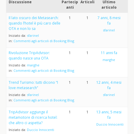
Discussione
Partecip
Articoli
Ultimo
anti
articolo
Il lato oscuro dei Metasearch:
1
1
7 anni, 8 mesi
quando l’hotel è più caro delle
fa
OTA e non lo sa
sfarinel
Iniziato da:
sfarinel
in:
Commenti agli articoli di Booking Blog
Rivoluzione TripAdvisor:
1
1
11 anni fa
quando nasce una OTA
marghe
Iniziato da:
marghe
in:
Commenti agli articoli di Booking Blog
Trend Turismo: tutti dicono “I
1
1
12 anni, 4 mesi
love metasearch”
fa
Iniziato da:
sfarinel
sfarinel
in:
Commenti agli articoli di Booking Blog
TripAdvisor aggiunge il
1
1
13 anni, 5 mesi
metamotore di ricerca hotel:
fa
che altro ci aspetta?
Duccio Innocenti
Iniziato da:
Duccio Innocenti