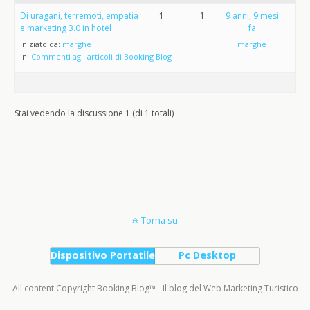
Di uragani, terremoti, empatia
1
1
9 anni, 9 mesi
e marketing 3.0 in hotel
fa
Iniziato da:
marghe
marghe
in:
Commenti agli articoli di Booking Blog
Stai vedendo la discussione 1 (di 1 totali)
Torna su
Dispositivo Portatile
Pc Desktop
All content Copyright Booking Blog™ - Il blog del Web Marketing Turistico