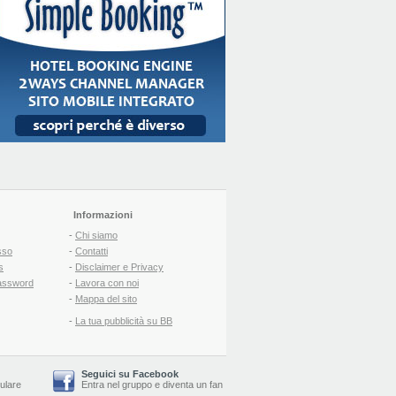
Informazioni
-
Chi siamo
sso
-
Contatti
s
-
Disclaimer e Privacy
assword
-
Lavora con noi
-
Mappa del sito
-
La tua pubblicità su BB
Seguici su Facebook
lulare
Entra nel gruppo
e
diventa un fan