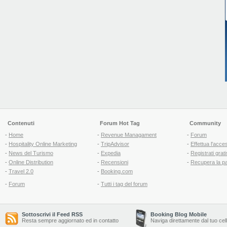
Contenuti
Forum Hot Tag
Community
-
Home
-
Revenue Managament
-
Forum
-
Hospitality Online Marketing
-
TripAdvisor
-
Effettua l'acce
-
News del Turismo
-
Expedia
-
Registrati grati
-
Online Distribution
-
Recensioni
-
Recupera la p
-
Travel 2.0
-
Booking.com
-
Forum
-
Tutti i tag del forum
Sottoscrivi il Feed RSS
Booking Blog Mobile
Resta sempre aggiornato ed in contatto
Naviga direttamente dal tuo cel