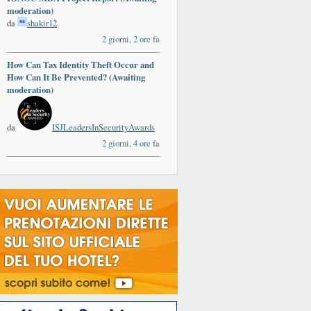
moderation)
da
shakir12
2 giorni, 2 ore fa
How Can Tax Identity Theft Occur and
How Can It Be Prevented? (Awaiting
moderation)
da
ISJLeadersInSecurityAwards
2 giorni, 4 ore fa