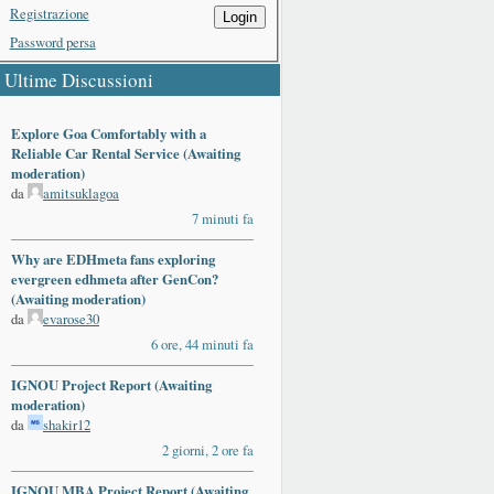
Registrazione
Login
Password persa
Ultime Discussioni
Explore Goa Comfortably with a
Reliable Car Rental Service (Awaiting
moderation)
da
amitsuklagoa
7 minuti fa
Why are EDHmeta fans exploring
evergreen edhmeta after GenCon?
(Awaiting moderation)
da
evarose30
6 ore, 44 minuti fa
IGNOU Project Report (Awaiting
moderation)
da
shakir12
2 giorni, 2 ore fa
IGNOU MBA Project Report (Awaiting