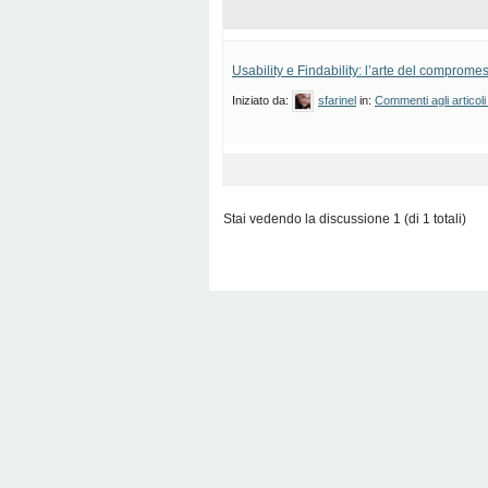
Usability e Findability: l’arte del comprome
Iniziato da:
sfarinel
in:
Commenti agli articoli
Stai vedendo la discussione 1 (di 1 totali)