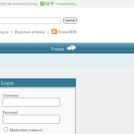
log-in
|
Registrati al forum
|
Forum RSS
Forum
Login
Username:
Password:
Mantienimi connesso