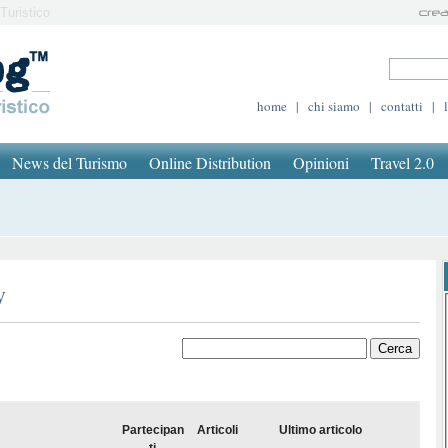
Turistico
home
|
chi siamo
|
contatti
|
News del Turismo
Online Distribution
Opinioni
Travel 2.0
y
Partecipan
Articoli
Ultimo articolo