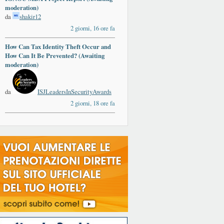
moderation)
da
shakir12
2 giorni, 16 ore fa
How Can Tax Identity Theft Occur and
How Can It Be Prevented? (Awaiting
moderation)
da
ISJLeadersInSecurityAwards
2 giorni, 18 ore fa