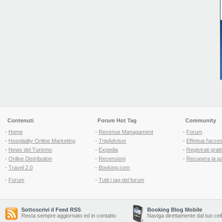
Contenuti
Forum Hot Tag
Community
-
Home
-
Revenue Managament
-
Forum
-
Hospitality Online Marketing
-
TripAdvisor
-
Effettua l'acce
-
News del Turismo
-
Expedia
-
Registrati grati
-
Online Distribution
-
Recensioni
-
Recupera la p
-
Travel 2.0
-
Booking.com
-
Forum
-
Tutti i tag del forum
Sottoscrivi il Feed RSS
Booking Blog Mobile
Resta sempre aggiornato ed in contatto
Naviga direttamente dal tuo cel