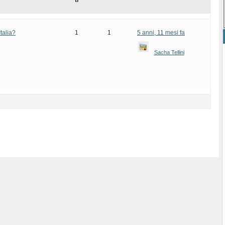
ti
talia?
1
1
5 anni, 11 mesi fa
Sacha Tellini