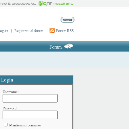
log-in
|
Registrati al forum
|
Forum RSS
Forum
Login
Username:
Password:
Mantienimi connesso