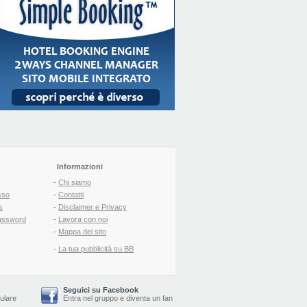
Informazioni
-
Chi siamo
sso
-
Contatti
s
-
Disclaimer e Privacy
assword
-
Lavora con noi
-
Mappa del sito
-
La tua pubblicità su BB
Seguici su Facebook
lulare
Entra nel gruppo
e
diventa un fan