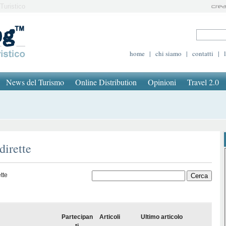
Turistico
home
|
chi siamo
|
contatti
|
News del Turismo
Online Distribution
Opinioni
Travel 2.0
dirette
tte
Partecipan
Articoli
Ultimo articolo