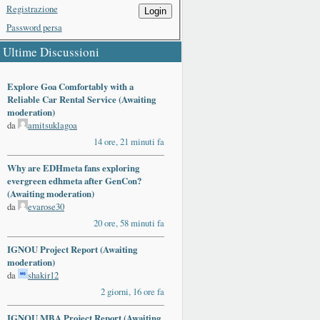
Registrazione
Login
Password persa
Ultime Discussioni
Explore Goa Comfortably with a
Reliable Car Rental Service (Awaiting
moderation)
da
amitsuklagoa
14 ore, 21 minuti fa
Why are EDHmeta fans exploring
evergreen edhmeta after GenCon?
(Awaiting moderation)
da
evarose30
20 ore, 58 minuti fa
IGNOU Project Report (Awaiting
moderation)
da
shakir12
2 giorni, 16 ore fa
IGNOU MBA Project Report (Awaiting