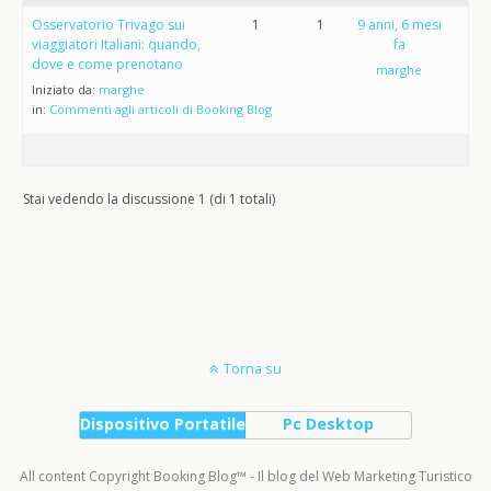
Osservatorio Trivago sui
1
1
9 anni, 6 mesi
viaggiatori Italiani: quando,
fa
dove e come prenotano
marghe
Iniziato da:
marghe
in:
Commenti agli articoli di Booking Blog
Stai vedendo la discussione 1 (di 1 totali)
Torna su
Dispositivo Portatile
Pc Desktop
All content Copyright Booking Blog™ - Il blog del Web Marketing Turistico