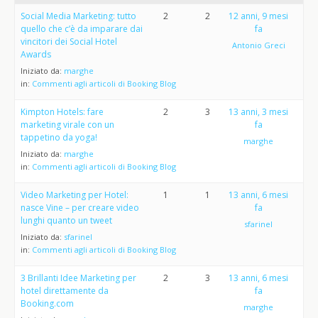
Social Media Marketing: tutto
2
2
12 anni, 9 mesi
quello che c’è da imparare dai
fa
vincitori dei Social Hotel
Antonio Greci
Awards
Iniziato da:
marghe
in:
Commenti agli articoli di Booking Blog
Kimpton Hotels: fare
2
3
13 anni, 3 mesi
marketing virale con un
fa
tappetino da yoga!
marghe
Iniziato da:
marghe
in:
Commenti agli articoli di Booking Blog
Video Marketing per Hotel:
1
1
13 anni, 6 mesi
nasce Vine – per creare video
fa
lunghi quanto un tweet
sfarinel
Iniziato da:
sfarinel
in:
Commenti agli articoli di Booking Blog
3 Brillanti Idee Marketing per
2
3
13 anni, 6 mesi
hotel direttamente da
fa
Booking.com
marghe