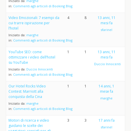
Iniziato da:
marghe
in:
Commenti agli articoli di Booking Blog
Video Emozionali: 7 esempi da
4
8
13 anni, 11
cui trarre ispirazione per
mesi fa
l’hotel
sfarinel
Iniziato da:
marghe
in:
Commenti agli articoli di Booking Blog
YouTube SEO: come
1
1
13 anni, 11
ottimizzare i video dell’hotel
mesi fa
su YouTube
Duccio Innocenti
Iniziato da:
Duccio Innocenti
in:
Commenti agli articoli di Booking Blog
Our Hotel Rocks Video
1
1
14 anni, 1
Contest: Marriott alla
mese fa
conquista della Cina
marghe
Iniziato da:
marghe
in:
Commenti agli articoli di Booking Blog
Motori di ricerca e video
3
3
17 anni fa
guidano le scelte dei
sfarinel
vaggiatori: consigli per gli