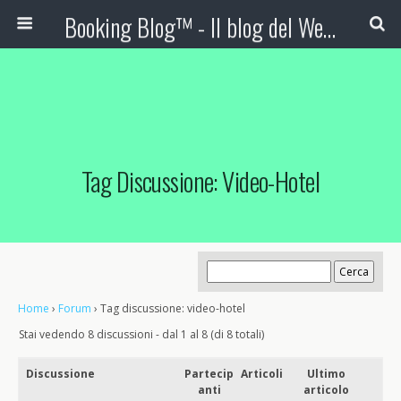
Booking Blog™ - Il blog del Web Marketing Turistico
Tag Discussione: Video-Hotel
Home
›
Forum
›
Tag discussione: video-hotel
Stai vedendo 8 discussioni - dal 1 al 8 (di 8 totali)
Discussione
Partecip
Articoli
Ultimo
anti
articolo