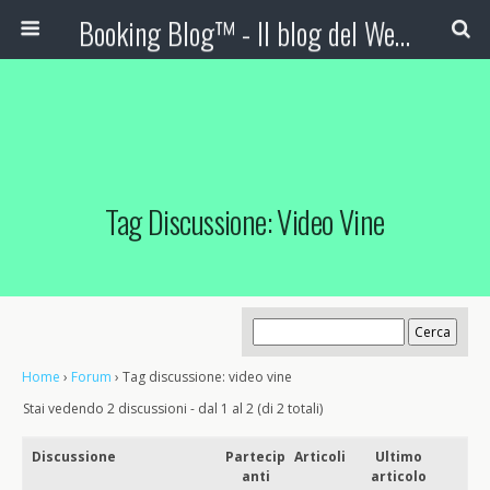
Booking Blog™ - Il blog del Web Marketing Turistico
Tag Discussione: Video Vine
Home
›
Forum
›
Tag discussione: video vine
Stai vedendo 2 discussioni - dal 1 al 2 (di 2 totali)
Discussione
Partecip
Articoli
Ultimo
anti
articolo