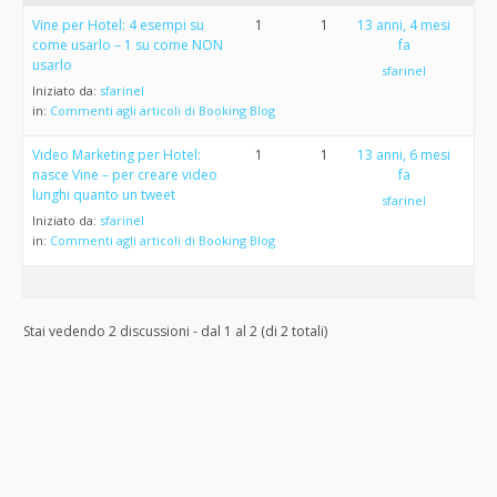
Vine per Hotel: 4 esempi su
1
1
13 anni, 4 mesi
come usarlo – 1 su come NON
fa
usarlo
sfarinel
Iniziato da:
sfarinel
in:
Commenti agli articoli di Booking Blog
Video Marketing per Hotel:
1
1
13 anni, 6 mesi
nasce Vine – per creare video
fa
lunghi quanto un tweet
sfarinel
Iniziato da:
sfarinel
in:
Commenti agli articoli di Booking Blog
Stai vedendo 2 discussioni - dal 1 al 2 (di 2 totali)