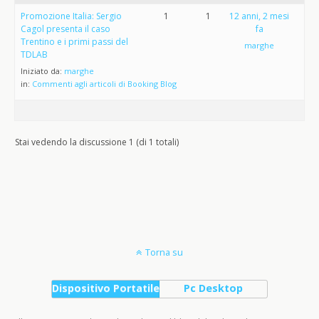
Promozione Italia: Sergio
1
1
12 anni, 2 mesi
Cagol presenta il caso
fa
Trentino e i primi passi del
marghe
TDLAB
Iniziato da:
marghe
in:
Commenti agli articoli di Booking Blog
Stai vedendo la discussione 1 (di 1 totali)
Torna su
Dispositivo Portatile
Pc Desktop