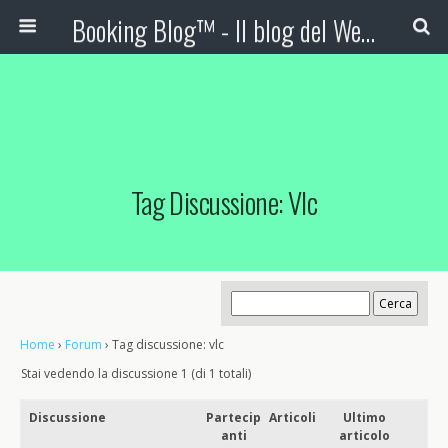
Booking Blog™ - Il blog del Web Marketing Turistico
Tag Discussione: Vlc
Home
›
Forum
›
Tag discussione: vlc
Stai vedendo la discussione 1 (di 1 totali)
Discussione
Partecip
Articoli
Ultimo
anti
articolo