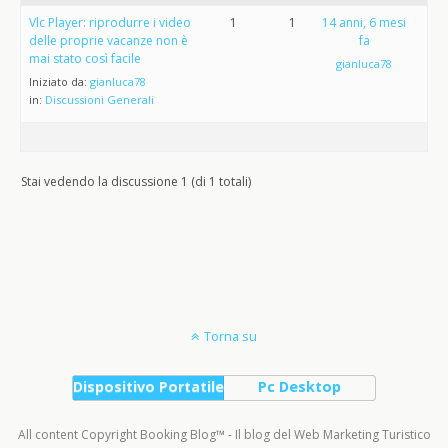
Vlc Player: riprodurre i video
1
1
14 anni, 6 mesi
delle proprie vacanze non è
fa
mai stato così facile
gianluca78
Iniziato da:
gianluca78
in:
Discussioni Generali
Stai vedendo la discussione 1 (di 1 totali)
Torna su
Dispositivo Portatile
Pc Desktop
All content Copyright Booking Blog™ - Il blog del Web Marketing Turistico