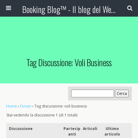
Booking Blog™ - Il blog del Web Marketing Turistico
Tag Discussione: Voli Business
Home
›
Forum
›
Tag discussione: voli business
Stai vedendo la discussione 1 (di 1 totali)
Discussione
Partecip
Articoli
Ultimo
anti
articolo