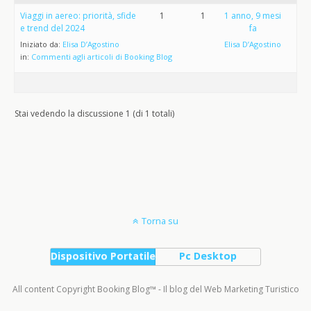
Viaggi in aereo: priorità, sfide
1
1
1 anno, 9 mesi
e trend del 2024
fa
Iniziato da:
Elisa D’Agostino
Elisa D’Agostino
in:
Commenti agli articoli di Booking Blog
Stai vedendo la discussione 1 (di 1 totali)
Torna su
Dispositivo Portatile
Pc Desktop
All content Copyright Booking Blog™ - Il blog del Web Marketing Turistico