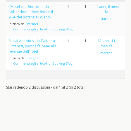
L’Hotel e la Sindrome da
1
1
11 anni, 6 mesi
Abbandono: dove finisce il
fa
98% dei potenziali clienti?
sfarinel
Iniziato da:
sfarinel
in:
Commenti agli articoli di Booking Blog
Social Analytics: da Twitter a
1
1
11 anni, 11
Pinterest, perché fa bene alle
mesi fa
revenue dell’hotel
marghe
Iniziato da:
marghe
in:
Commenti agli articoli di Booking Blog
Stai vedendo 2 discussioni - dal 1 al 2 (di 2 totali)