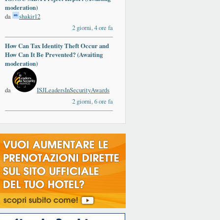
moderation)
da
shakir12
2 giorni, 4 ore fa
How Can Tax Identity Theft Occur and
How Can It Be Prevented? (Awaiting
moderation)
da
ISJLeadersInSecurityAwards
2 giorni, 6 ore fa