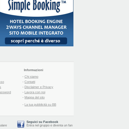
Informazioni
-
Chi siamo
sso
-
Contatti
s
-
Disclaimer e Privacy
assword
-
Lavora con noi
-
Mappa del sito
-
La tua pubblicità su BB
Seguici su Facebook
lulare
Entra nel gruppo
e
diventa un fan