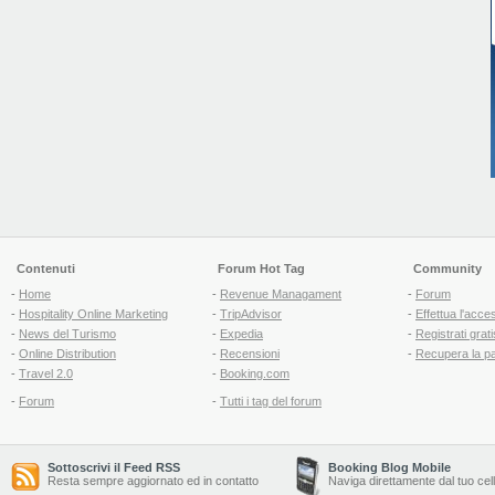
Contenuti
Forum Hot Tag
Community
-
Home
-
Revenue Managament
-
Forum
-
Hospitality Online Marketing
-
TripAdvisor
-
Effettua l'acce
-
News del Turismo
-
Expedia
-
Registrati grati
-
Online Distribution
-
Recensioni
-
Recupera la p
-
Travel 2.0
-
Booking.com
-
Forum
-
Tutti i tag del forum
Sottoscrivi il Feed RSS
Booking Blog Mobile
Resta sempre aggiornato ed in contatto
Naviga direttamente dal tuo cel