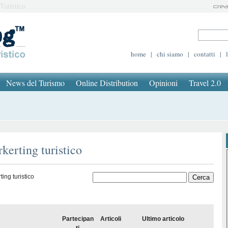
Turistico
home
|
chi siamo
|
contatti
|
News del Turismo
Online Distribution
Opinioni
Travel 2.0
kerting turistico
ing turistico
Partecipan
Articoli
Ultimo articolo