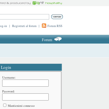
log-in
|
Registrati al forum
|
Forum RSS
Forum
Login
Username:
Password:
Mantienimi connesso