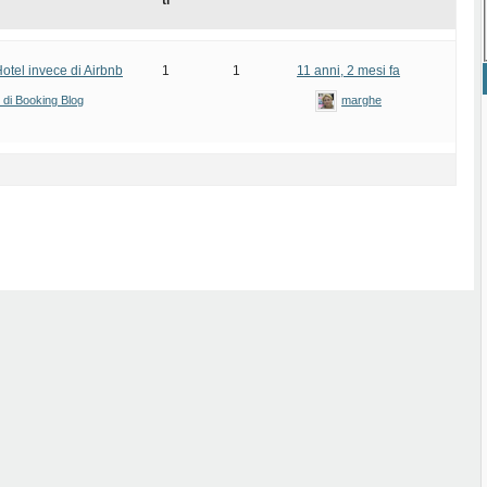
ti
Hotel invece di Airbnb
1
1
11 anni, 2 mesi fa
i di Booking Blog
marghe