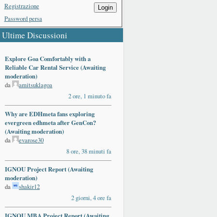
Registrazione
Login
Password persa
Ultime Discussioni
Explore Goa Comfortably with a
Reliable Car Rental Service (Awaiting
moderation)
da
amitsuklagoa
2 ore, 1 minuto fa
Why are EDHmeta fans exploring
evergreen edhmeta after GenCon?
(Awaiting moderation)
da
evarose30
8 ore, 38 minuti fa
IGNOU Project Report (Awaiting
moderation)
da
shakir12
2 giorni, 4 ore fa
IGNOU MBA Project Report (Awaiting