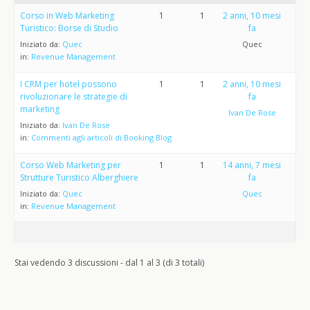
Corso in Web Marketing
1
1
2 anni, 10 mesi
Turistico: Borse di Studio
fa
Iniziato da:
Quec
Quec
in:
Revenue Management
I CRM per hotel possono
1
1
2 anni, 10 mesi
rivoluzionare le strategie di
fa
marketing
Ivan De Rose
Iniziato da:
Ivan De Rose
in:
Commenti agli articoli di Booking Blog
Corso Web Marketing per
1
1
14 anni, 7 mesi
Strutture Turistico Alberghiere
fa
Iniziato da:
Quec
Quec
in:
Revenue Management
Stai vedendo 3 discussioni - dal 1 al 3 (di 3 totali)