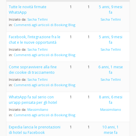
Tutte le novità firmate
1
1
5 anni, 9 mesi
WhatsApp
fa
Iniziato da:
Sacha Tellini
Sacha Tellini
in:
Commenti agli articoli di Booking Blog
Facebook, l’integrazione fra le
1
1
5 anni, 9 mesi
chat e le nuove opportunità
fa
Iniziato da:
Sacha Tellini
Sacha Tellini
in:
Commenti agli articoli di Booking Blog
Come sopravvivere alla fine
1
1
6 anni, 1 mese
dei cookie di tracciamento
fa
Iniziato da:
Sacha Tellini
Sacha Tellini
in:
Commenti agli articoli di Booking Blog
WhatsApp fa sul serio con
1
1
8 anni, 6 mesi
un’app pensata per gli hotel
fa
Iniziato da:
Massimiliano
Massimiliano
in:
Commenti agli articoli di Booking Blog
Expedia lancia le prenotazioni
1
1
10 anni, 1
di hotel su Facebook
mese fa