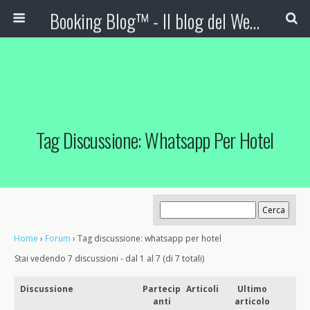
Booking Blog™ - Il blog del Web Marketing Turistico
Tag Discussione: Whatsapp Per Hotel
Home
›
Forum
›
Tag discussione: whatsapp per hotel
Stai vedendo 7 discussioni - dal 1 al 7 (di 7 totali)
Discussione
Partecip
Articoli
Ultimo
anti
articolo