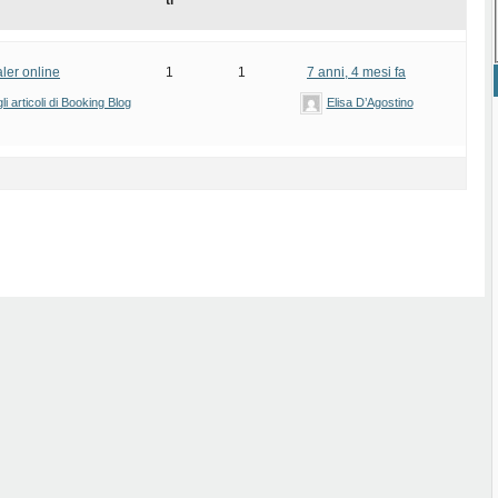
ti
ler online
1
1
7 anni, 4 mesi fa
i articoli di Booking Blog
Elisa D’Agostino