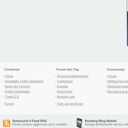
Contenuti
Forum Hot Tag
Community
-
Home
-
Revenue Managament
-
Forum
-
Hospitality Online Marketing
-
TripAdvisor
-
Effettua l'acce
-
News del Turismo
-
Expedia
-
Registrati grati
-
Online Distribution
-
Recensioni
-
Recupera la p
-
Travel 2.0
-
Booking.com
-
Forum
-
Tutti i tag del forum
Sottoscrivi il Feed RSS
Booking Blog Mobile
Resta sempre aggiornato ed in contatto
Naviga direttamente dal tuo cel