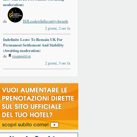
moderation)
da
ISJLeadersInSecurityAwards
2 giorni, 2 ore fa
Indefinite Leave To Remain UK For
Permanent Settlement And Stability
(Awaiting moderation)
da
visapositive
2 giorni, 3 ore fa