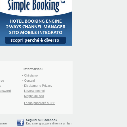
Informazioni
-
Chi siamo
sso
-
Contatti
s
-
Disclaimer e Privacy
assword
-
Lavora con noi
-
Mappa del sito
-
La tua pubblicità su BB
Seguici su Facebook
lulare
Entra nel gruppo
e
diventa un fan