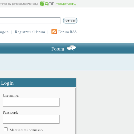
log-in
|
Registrati al forum
|
Forum RSS
Forum
Login
Username:
Password:
Mantienimi connesso