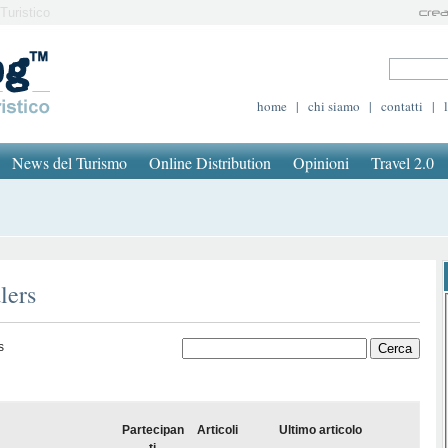
Turistico
home
|
chi siamo
|
contatti
|
News del Turismo
Online Distribution
Opinioni
Travel 2.0
lers
s
Partecipan
Articoli
Ultimo articolo