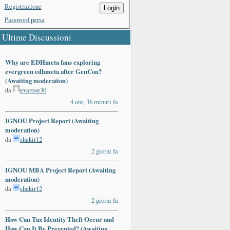
Registrazione
Login
Password persa
Ultime Discussioni
Why are EDHmeta fans exploring
evergreen edhmeta after GenCon?
(Awaiting moderation)
da
evarose30
4 ore, 36 minuti fa
IGNOU Project Report (Awaiting
moderation)
da
shakir12
2 giorni fa
IGNOU MBA Project Report (Awaiting
moderation)
da
shakir12
2 giorni fa
How Can Tax Identity Theft Occur and
How Can It Be Prevented? (Awaiting