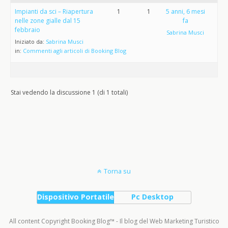
Impianti da sci – Riapertura
1
1
5 anni, 6 mesi
nelle zone gialle dal 15
fa
febbraio
Sabrina Musci
Iniziato da:
Sabrina Musci
in:
Commenti agli articoli di Booking Blog
Stai vedendo la discussione 1 (di 1 totali)
Torna su
Dispositivo Portatile
Pc Desktop
All content Copyright Booking Blog™ - Il blog del Web Marketing Turistico