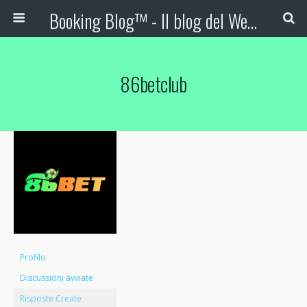
Booking Blog™ - Il blog del Web Marketing Turistico
86betclub
Profilo
Discussioni avviate
Risposte Create