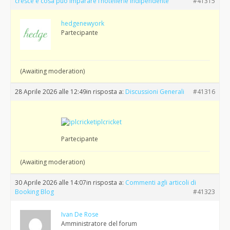
cresce e cosa può imparare l’hôtellerie indipendente
#41315
hedgenewyork
Partecipante
(Awaiting moderation)
28 Aprile 2026 alle 12:49
in risposta a:
Discussioni Generali
#41316
iplcricket
Partecipante
(Awaiting moderation)
30 Aprile 2026 alle 14:07
in risposta a:
Commenti agli articoli di
Booking Blog
#41323
Ivan De Rose
Amministratore del forum