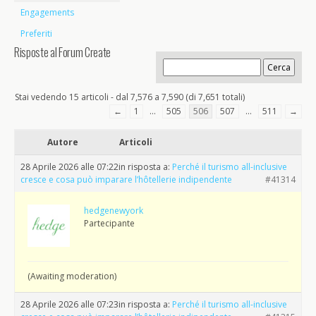
Engagements
Preferiti
Risposte al Forum Create
Stai vedendo 15 articoli - dal 7,576 a 7,590 (di 7,651 totali)
←
1
…
505
506
507
…
511
→
Autore
Articoli
28 Aprile 2026 alle 07:22
in risposta a:
Perché il turismo all-inclusive
cresce e cosa può imparare l’hôtellerie indipendente
#41314
hedgenewyork
Partecipante
(Awaiting moderation)
28 Aprile 2026 alle 07:23
in risposta a:
Perché il turismo all-inclusive