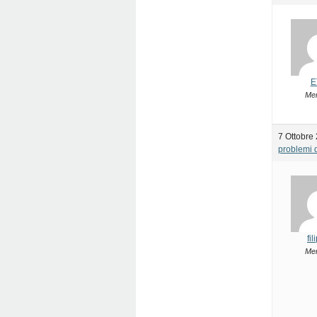
E
Me
7 Ottobre 
problemi d
fi
Me