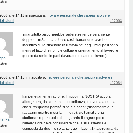
mbro
2008 alle 14:11
in risposta a:
Trovare personale che sappia risolvere i
ei clienti
#17063
Innanzitutto bisognerebbe vedere se rende veramente il
doppio….rnSe anche fosse così sicuramente avrebbe un
incentivo sullo stipendio.rnTuttavia se leggi i miei post sono
riferiti al fatto che non c’è cultura e orientamento al lavoro, e
questo da ambo le parti (lavoratori e datori di lavoro).
lippo
mbro
 2008 alle 14:13
in risposta a:
Trovare personale che sappia risolvere i
ei clienti
#17064
hai perfettamente ragione, Filippo.rnla NOSTRA scuola
alberghiera, da sinonimo di eccellenza, è diventata quella
che si “frequenta perché si studia poco” (discorso tra due
ragazzini quattro mesi fa in metro). sic transit gloria
studiorum.rnper quello che riguarda il pagare poco,
claude
l’albergatore deve considerare che la sua azienda è
mbro
composta da due – e soltanto due – fattori: 1) la struttura, da