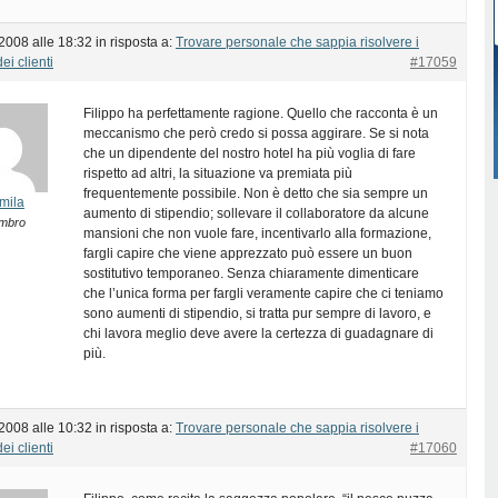
 2008 alle 18:32
in risposta a:
Trovare personale che sappia risolvere i
ei clienti
#17059
Filippo ha perfettamente ragione. Quello che racconta è un
meccanismo che però credo si possa aggirare. Se si nota
che un dipendente del nostro hotel ha più voglia di fare
rispetto ad altri, la situazione va premiata più
frequentemente possibile. Non è detto che sia sempre un
mila
aumento di stipendio; sollevare il collaboratore da alcune
mbro
mansioni che non vuole fare, incentivarlo alla formazione,
fargli capire che viene apprezzato può essere un buon
sostitutivo temporaneo. Senza chiaramente dimenticare
che l’unica forma per fargli veramente capire che ci teniamo
sono aumenti di stipendio, si tratta pur sempre di lavoro, e
chi lavora meglio deve avere la certezza di guadagnare di
più.
 2008 alle 10:32
in risposta a:
Trovare personale che sappia risolvere i
ei clienti
#17060