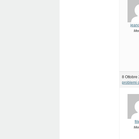
jean
Me
8 Ottobre 
problemi d
fi
Me