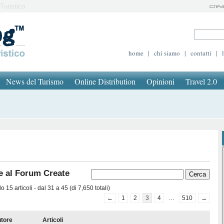
Turistico
home
|
chi siamo
|
contatti
|
News del Turismo
Online Distribution
Opinioni
Travel 2.0
e al Forum Create
 15 articoli - dal 31 a 45 (di 7,650 totali)
←
1
2
3
4
…
510
→
tore
Articoli