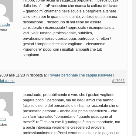
Filippo, come recita la saggezza popolare, “il pesce puzza
dalla testa”…rnÈ verissimo che manca la cultura del lavoro
– quando mi chiamano nelle scuole alberghiere a tenere
corsi extra per le quarte e le quinte, vedessi quale umana
desolazione…rnciascuno di noi tiene ad essere
claude
considerato / riconosciuto / apprezzato / ricompensato a
mbro
vari livelli: umano, professionale, pubblico,
privato.rnpremesso questo, oggi, purtroppo i direttori /
gestori / proprietari ecc ecc vogliono – ciecamente
-“spendere” poco. con i risultati lampanti che tutti
sappiamo…
2008 alle 11:28
in risposta a:
Trovare personale che sappia risolvere i
ei clienti
#17061
jeanclaude, probabilmente è vero che i gestori vogliono
pagare poco il personale, ma ho degli amici che hanno
fatto selezione del personale e mi hanno raccontato che si
presentano persone – anche alla prima esperienza – che
con fare “spavaldo” domandano: “quanto guadagno al
lippo
mese?”.rnE’ chiaro che il guadagno è molto importante, ma
mbro
a pochi interessa veramente crescere ed evolversi
professionalmente.rnPensi veramente che se io pagassi un