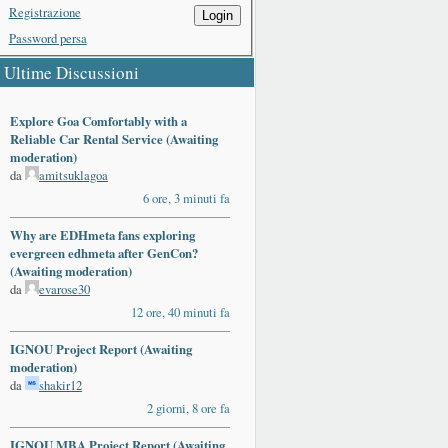
Registrazione
Login
Password persa
Ultime Discussioni
Explore Goa Comfortably with a
Reliable Car Rental Service (Awaiting
moderation)
da
amitsuklagoa
6 ore, 3 minuti fa
Why are EDHmeta fans exploring
evergreen edhmeta after GenCon?
(Awaiting moderation)
da
evarose30
12 ore, 40 minuti fa
IGNOU Project Report (Awaiting
moderation)
da
shakir12
2 giorni, 8 ore fa
IGNOU MBA Project Report (Awaiting