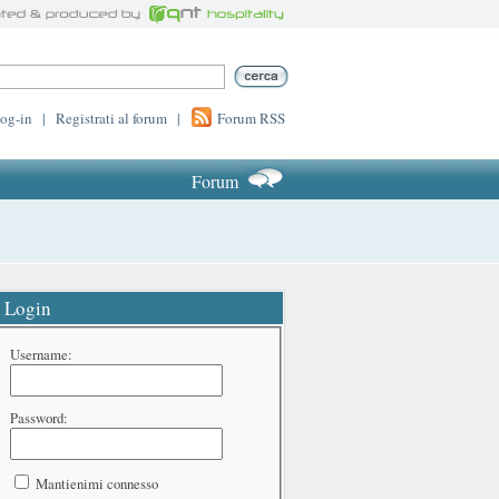
log-in
|
Registrati al forum
|
Forum RSS
Forum
Login
Username:
Password:
Mantienimi connesso