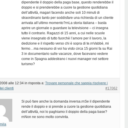
dipendente il doppio della paga base, questo renderebbe il
doppio e si prenderebbe a cuore la gestione quotidiana
dell’attività, magari facendo anche soli 10 minuti di
straordinario tanto per soddisfare una richiesta di un cliente
arrivata all’ultimo momento?rnLa storia italiana – basta
aprire un giornale o guardare la televisione – ci insegna
tutto il contrario. Ragazzi di 15 anni, a cui nelle scuole
viene insegnato di tutto fuorchè l’amore per il lavoro, la
dedizione e il rispetto verso chi è sopra di te.rnVabbè, mi
fermo…ma nessuno di voi ha visto circa 15 giorni fa su Rai
3 in documentario sulle vacanze, dove facevano vedere
come in Spagna addestrano i nuovi manager nel settore
turismo?
 2008 alle 12:34
in risposta a:
Trovare personale che sappia risolvere i
ei clienti
#17062
Si può fare anche la domanda inversa.rnSe il dipendente
rende il doppio e si prende a cuore la gestione quotidiana
dell’attività, noi lo paghiamo il doppio della paga base?
rnNon ne sono molto convinta.
mila