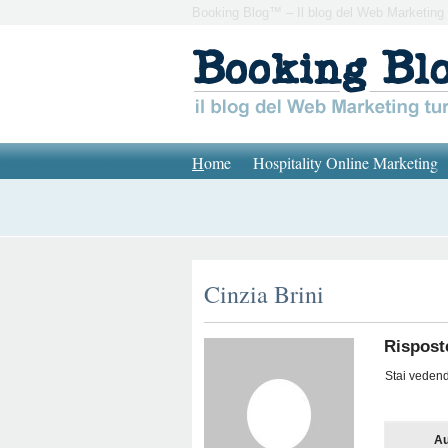
Booking Blog™ – Il blog del Web Marketing 
H
ome
Hospitality Online Marketing
Cinzia Brini
Rispost
Stai vedendo
Au