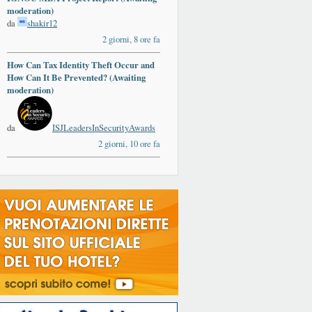
moderation)
da
shakir12
2 giorni, 8 ore fa
How Can Tax Identity Theft Occur and
How Can It Be Prevented? (Awaiting
moderation)
da
ISJLeadersInSecurityAwards
2 giorni, 10 ore fa