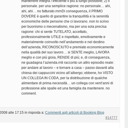
mantenere integra / efficiente il più a lungo possibile; 2) il
personale. per una semplice ragione: no personale… ahi,
ahi, ahi… no fatturato.rnrnDi conseguenza, il PRIMO
DOVERE è quello di garantire la tranquillità e la serenità
economiche delle persone che ci lavorano. non lo scrivo
per buonismo o mecenatismo, ma per una sola precisa
ragione: chi si sente TUTELATO, accettato,
professionalmente UTILE e rispettato, emotivamente e
materialmente coinvolto nell’andamento e nel destino
dell’azienda, RICONOSCIUTO e premiato economicamente
nella qualità del suo lavoro… si SENTE meglio, LAVORA
meglio e con più gioia, RENDE di più; e, di conseguenza,
ne guadagna l’azienda.rnti racconto un altro episodio reale:
per andare al lavoro – e tornare a casa – passo davanti alla
chiesa dei cappuccini vicino all’albergo; ebbene, ho VISTO
UN COLLEGA IN CODA, per la distribuzione di qualche
alimentare di prima necessità… un collega con vent’anni di
professione alle spalle ed una famiglia da mantenere. no
comment.
 2008 alle 17:15
in risposta a:
Commenti agli articoli di Booking Blog
#14777