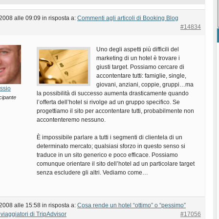
 2008 alle 09:09
in risposta a:
Commenti agli articoli di Booking Blog
#14834
Uno degli aspetti più difficili del
marketing di un hotel è trovare i
giusti target. Possiamo cercare di
accontentare tutti: famiglie, single,
giovani, anziani, coppie, gruppi…ma
ssio
la possibilità di successo aumenta drasticamente quando
cipante
l’offerta dell’hotel si rivolge ad un gruppo specifico. Se
progettiamo il sito per accontentare tutti, probabilmente non
accontenteremo nessuno.
È impossibile parlare a tutti i segmenti di clientela di un
determinato mercato; qualsiasi sforzo in questo senso si
traduce in un sito generico e poco efficace. Possiamo
comunque orientare il sito dell’hotel ad un particolare target
senza escludere gli altri. Vediamo come…
 2008 alle 15:58
in risposta a:
Cosa rende un hotel “ottimo” o “pessimo”
viaggiatori di TripAdvisor
#17056