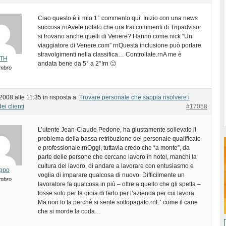
Ciao questo è il mio 1° commento qui. Inizio con una news
succosa:rnAvete notato che ora trai commenti di Tripadvisor
si trovano anche quelli di Venere? Hanno come nick “Un
viaggiatore di Venere.com” rnQuesta inclusione può portare
stravolgimenti nella classifica… Controllate.rnA me è
TH
andata bene da 5° a 2°!rn 🙂
mbro
2008 alle 11:35
in risposta a:
Trovare personale che sappia risolvere i
ei clienti
#17058
L’utente Jean-Claude Pedone, ha giustamente sollevato il
problema della bassa retribuzione del personale qualificato
e professionale.rnOggi, tuttavia credo che “a monte”, da
parte delle persone che cercano lavoro in hotel, manchi la
cultura del lavoro, di andare a lavorare con entusiasmo e
lippo
voglia di imparare qualcosa di nuovo. Difficilmente un
mbro
lavoratore fa qualcosa in più – oltre a quello che gli spetta –
fosse solo per la gioia di farlo per l’azienda per cui lavora.
Ma non lo fa perchè si sente sottopagato.rnE’ come il cane
che si morde la coda…