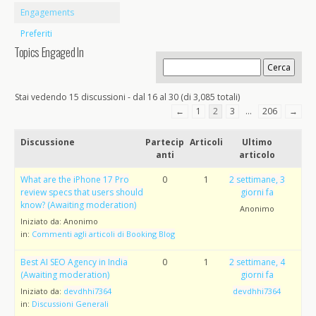
Engagements
Preferiti
Topics Engaged In
Stai vedendo 15 discussioni - dal 16 al 30 (di 3,085 totali)
←
1
2
3
…
206
→
Discussione
Partecip
Articoli
Ultimo
anti
articolo
What are the iPhone 17 Pro
0
1
2 settimane, 3
review specs that users should
giorni fa
know? (Awaiting moderation)
Anonimo
Iniziato da:
Anonimo
in:
Commenti agli articoli di Booking Blog
Best AI SEO Agency in India
0
1
2 settimane, 4
(Awaiting moderation)
giorni fa
Iniziato da:
devdhhi7364
devdhhi7364
in:
Discussioni Generali