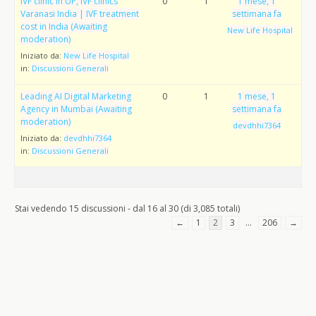
IVF clinic in UP, IVF clinics
0
1
1 mese, 1
Varanasi India | IVF treatment
settimana fa
cost in India (Awaiting
New Life Hospital
moderation)
Iniziato da:
New Life Hospital
in:
Discussioni Generali
Leading AI Digital Marketing
0
1
1 mese, 1
Agency in Mumbai (Awaiting
settimana fa
moderation)
devdhhi7364
Iniziato da:
devdhhi7364
in:
Discussioni Generali
Stai vedendo 15 discussioni - dal 16 al 30 (di 3,085 totali)
←
1
2
3
…
206
→