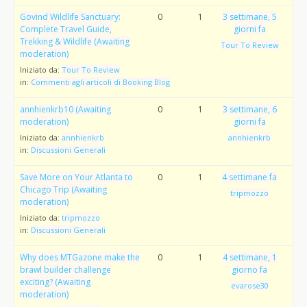
Govind Wildlife Sanctuary:
0
1
3 settimane, 5
Complete Travel Guide,
giorni fa
Trekking & Wildlife (Awaiting
Tour To Review
moderation)
Iniziato da:
Tour To Review
in:
Commenti agli articoli di Booking Blog
annhienkrb10 (Awaiting
0
1
3 settimane, 6
moderation)
giorni fa
Iniziato da:
annhienkrb
annhienkrb
in:
Discussioni Generali
Save More on Your Atlanta to
0
1
4 settimane fa
Chicago Trip (Awaiting
tripmozzo
moderation)
Iniziato da:
tripmozzo
in:
Discussioni Generali
Why does MTGazone make the
0
1
4 settimane, 1
brawl builder challenge
giorno fa
exciting? (Awaiting
evarose30
moderation)