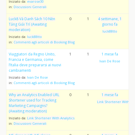
Iniziato da:
evarose30
in:
Discussioni Generali
Luck8 Và Danh Sách 10 Nền
0
1
4 settimane, 1
Tảng Giải Trí (Awaiting
giorno fa
moderation)
luck88tto
Iniziato da:
luck88tto
in:
Commenti agli articoli di Booking Blog
Viaggiatori da Regno Unito,
1
1
1 mese fa
Francia e Germania, come
Ivan De Rose
l’Italia deve prepararsi ai nuovi
cambiamenti
Iniziato da:
Ivan De Rose
in:
Commenti agli articoli di Booking Blog
Why an Analytics Enabled URL
0
1
1 mese fa
Shortener used for Tracking
Link Shortener With Ana
Marketing Campaigns?
(Awaiting moderation)
Iniziato da:
Link Shortener With Analytics
in:
Discussioni Generali