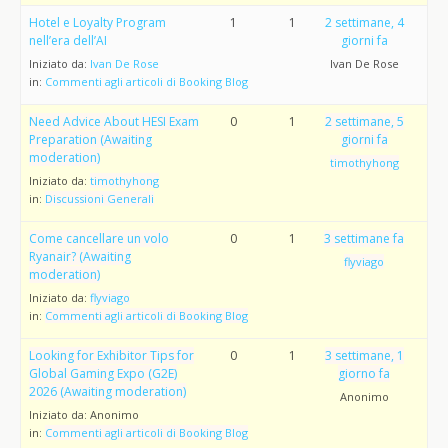
Hotel e Loyalty Program
1
1
2 settimane, 4
nell’era dell’AI
giorni fa
Iniziato da:
Ivan De Rose
Ivan De Rose
in:
Commenti agli articoli di Booking Blog
Need Advice About HESI Exam
0
1
2 settimane, 5
Preparation (Awaiting
giorni fa
moderation)
timothyhong
Iniziato da:
timothyhong
in:
Discussioni Generali
Come cancellare un volo
0
1
3 settimane fa
Ryanair? (Awaiting
flyviago
moderation)
Iniziato da:
flyviago
in:
Commenti agli articoli di Booking Blog
Looking for Exhibitor Tips for
0
1
3 settimane, 1
Global Gaming Expo (G2E)
giorno fa
2026 (Awaiting moderation)
Anonimo
Iniziato da:
Anonimo
in:
Commenti agli articoli di Booking Blog