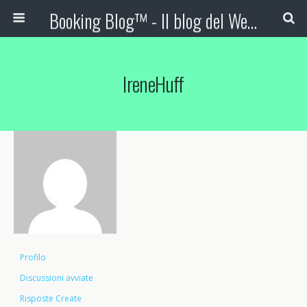
Booking Blog™ - Il blog del Web Marketing Turistico
IreneHuff
Profilo
Discussioni avviate
Risposte Create