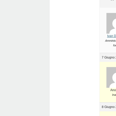
Ivan 
Amminist
fo
7 Giugno 
Ano
Ina
8 Giugno 