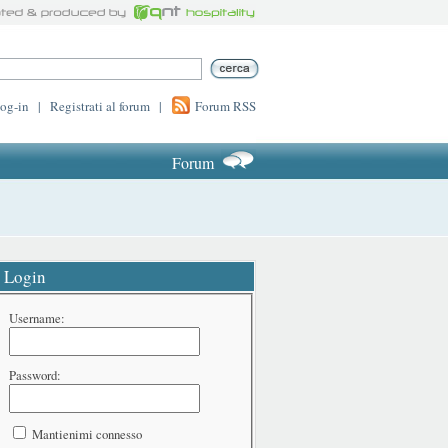
log-in
|
Registrati al forum
|
Forum RSS
Forum
Login
Username:
Password:
Mantienimi connesso