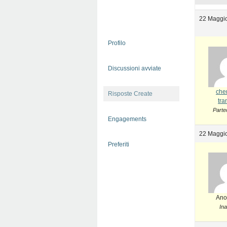
22 Maggio
Profilo
Discussioni avviate
che
Risposte Create
tra
Parte
Engagements
22 Maggio
Preferiti
Ano
Ina