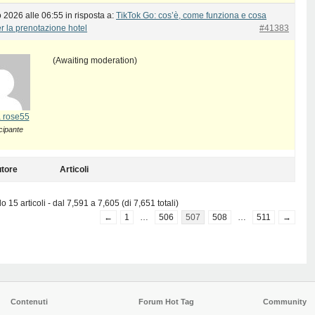
 2026 alle 06:55
in risposta a:
TikTok Go: cos’è, come funziona e cosa
r la prenotazione hotel
#41383
(Awaiting moderation)
 rose55
cipante
tore
Articoli
 15 articoli - dal 7,591 a 7,605 (di 7,651 totali)
←
1
…
506
507
508
…
511
→
Contenuti
Forum Hot Tag
Community