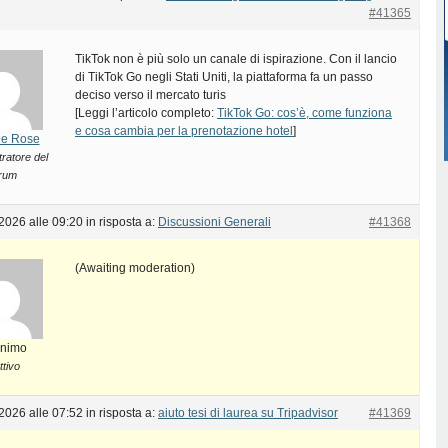
#41365
TikTok non è più solo un canale di ispirazione. Con il lancio
di TikTok Go negli Stati Uniti, la piattaforma fa un passo
deciso verso il mercato turis
[Leggi l’articolo completo:
TikTok Go: cos’è, come funziona
e cosa cambia per la prenotazione hotel
]
De Rose
ratore del
rum
2026 alle 09:20
in risposta a:
Discussioni Generali
#41368
(Awaiting moderation)
nimo
ttivo
2026 alle 07:52
in risposta a:
aiuto tesi di laurea su Tripadvisor
#41369