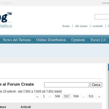
Turistico
home
|
chi siamo
|
contatti
|
News del Turismo
Online Distribution
Opinioni
Travel 2.0
e al Forum Create
 15 articoli - dal 7,591 a 7,605 (di 7,651 totali)
←
1
…
506
507
508
…
511
→
tore
Articoli