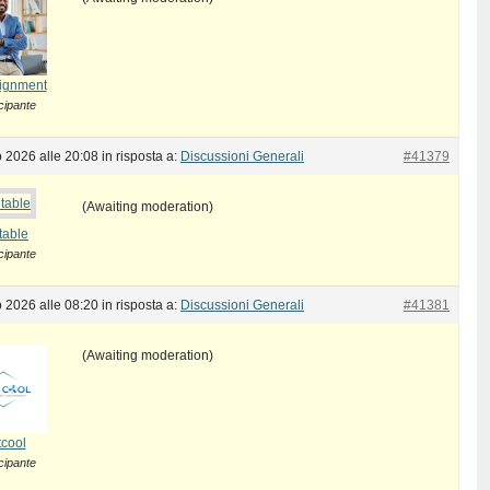
ignment
cipante
 2026 alle 20:08
in risposta a:
Discussioni Generali
#41379
(Awaiting moderation)
table
cipante
 2026 alle 08:20
in risposta a:
Discussioni Generali
#41381
(Awaiting moderation)
tcool
cipante