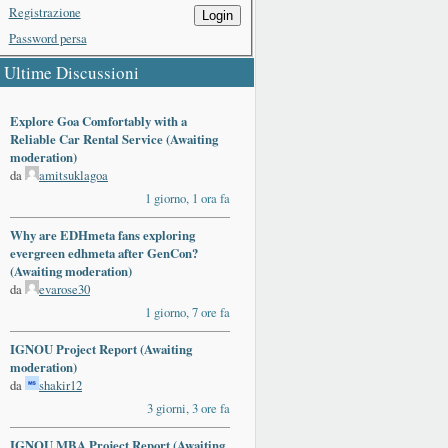
Registrazione
Login
Password persa
Ultime Discussioni
Explore Goa Comfortably with a
Reliable Car Rental Service (Awaiting
moderation)
da
amitsuklagoa
1 giorno, 1 ora fa
Why are EDHmeta fans exploring
evergreen edhmeta after GenCon?
(Awaiting moderation)
da
evarose30
1 giorno, 7 ore fa
IGNOU Project Report (Awaiting
moderation)
da
shakir12
3 giorni, 3 ore fa
IGNOU MBA Project Report (Awaiting