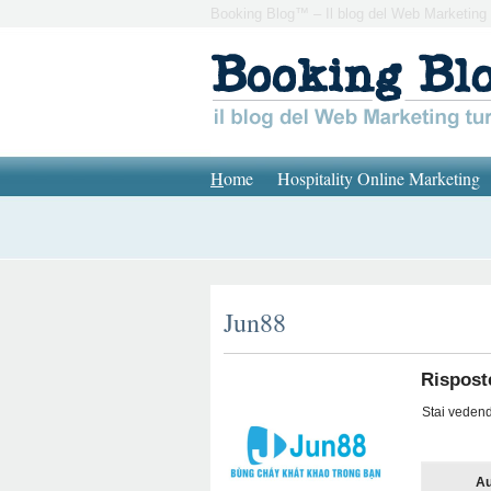
Booking Blog™ – Il blog del Web Marketing 
H
ome
Hospitality Online Marketing
Jun88
Rispost
Stai vedendo
Au