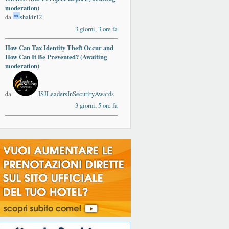
moderation)
da
shakir12
3 giorni, 3 ore fa
How Can Tax Identity Theft Occur and
How Can It Be Prevented? (Awaiting
moderation)
da
ISJLeadersInSecurityAwards
3 giorni, 5 ore fa