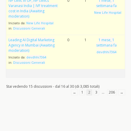
IVF clinic in UP, IVF clinics
0
1
1 mese, 1
Varanasi India | IVF treatment
settimana fa
cost in India (Awaiting
New Life Hospital
moderation)
Iniziato da:
New Life Hospital
in:
Discussioni Generali
Leading AI Digital Marketing
0
1
1 mese, 1
Agency in Mumbai (Awaiting
settimana fa
moderation)
devdhhi7364
Iniziato da:
devdhhi7364
in:
Discussioni Generali
Stai vedendo 15 discussioni - dal 16 al 30 (di 3,085 totali)
←
1
2
3
…
206
→