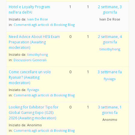
Hotel e Loyalty Program
1
1
2 settimane, 3
nell’era dell’AI
giorni fa
Iniziato da:
Ivan De Rose
Ivan De Rose
in:
Commenti agli articoli di Booking Blog
Need Advice About HESI Exam
0
1
2 settimane, 4
Preparation (Awaiting
giorni fa
moderation)
timothyhong
Iniziato da:
timothyhong
in:
Discussioni Generali
Come cancellare un volo
0
1
3 settimane fa
Ryanair? (Awaiting
flyviago
moderation)
Iniziato da:
flyviago
in:
Commenti agli articoli di Booking Blog
Looking for Exhibitor Tips for
0
1
3 settimane, 1
Global Gaming Expo (G2E)
giorno fa
2026 (Awaiting moderation)
Anonimo
Iniziato da:
Anonimo
in:
Commenti agli articoli di Booking Blog