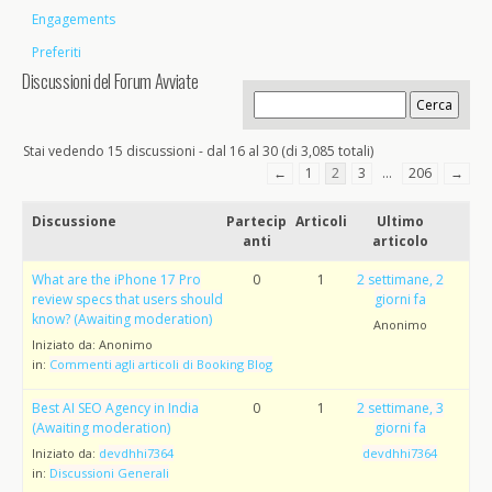
Engagements
Preferiti
Discussioni del Forum Avviate
Stai vedendo 15 discussioni - dal 16 al 30 (di 3,085 totali)
←
1
2
3
…
206
→
Discussione
Partecip
Articoli
Ultimo
anti
articolo
What are the iPhone 17 Pro
0
1
2 settimane, 2
review specs that users should
giorni fa
know? (Awaiting moderation)
Anonimo
Iniziato da:
Anonimo
in:
Commenti agli articoli di Booking Blog
Best AI SEO Agency in India
0
1
2 settimane, 3
(Awaiting moderation)
giorni fa
Iniziato da:
devdhhi7364
devdhhi7364
in:
Discussioni Generali