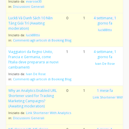
Iniziato da:
evarose30
in:
Discussioni Generali
Luck8 Và Danh Sách 10 Nền
0
1
4 settimane, 1
Tảng Giải Trí (Awaiting
giorno fa
moderation)
luck88tto
Iniziato da:
luck88tto
in:
Commenti agli articoli di Booking Blog
Viaggiatori da Regno Unito,
1
1
4 settimane, 1
Francia e Germania, come
giorno fa
l’Italia deve prepararsi ai nuovi
Ivan De Rose
cambiamenti
Iniziato da:
Ivan De Rose
in:
Commenti agli articoli di Booking Blog
Why an Analytics Enabled URL
0
1
1 mese fa
Shortener used for Tracking
Link Shortener With Ana
Marketing Campaigns?
(Awaiting moderation)
Iniziato da:
Link Shortener With Analytics
in:
Discussioni Generali