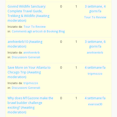
Govind Wildlife Sanctuary:
0
1
3 settimane, 4
Complete Travel Guide,
giorni fa
Trekking & Wildlife (Awaiting
Tour To Review
moderation)
Iniziato da:
Tour To Review
in:
Commenti agli articoli di Booking Blog
annhienkrb10 (Awaiting
0
1
3 settimane, 6
moderation)
giorni fa
Iniziato da:
annhienkrb
annhienkrb
in:
Discussioni Generali
Save More on Your Atlanta to
0
1
4 settimane fa
Chicago Trip (Awaiting
tripmozzo
moderation)
Iniziato da:
tripmozzo
in:
Discussioni Generali
Why does MTGazone make the
0
1
4 settimane fa
brawl builder challenge
evarose30
exciting? (Awaiting
moderation)