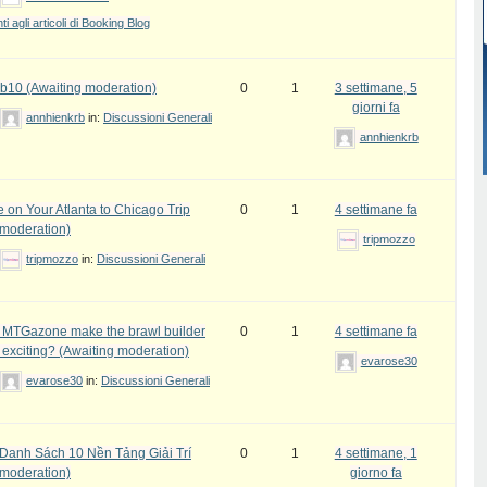
 agli articoli di Booking Blog
b10 (Awaiting moderation)
0
1
3 settimane, 5
giorni fa
annhienkrb
in:
Discussioni Generali
annhienkrb
 on Your Atlanta to Chicago Trip
0
1
4 settimane fa
 moderation)
tripmozzo
tripmozzo
in:
Discussioni Generali
MTGazone make the brawl builder
0
1
4 settimane fa
 exciting? (Awaiting moderation)
evarose30
evarose30
in:
Discussioni Generali
Danh Sách 10 Nền Tảng Giải Trí
0
1
4 settimane, 1
 moderation)
giorno fa