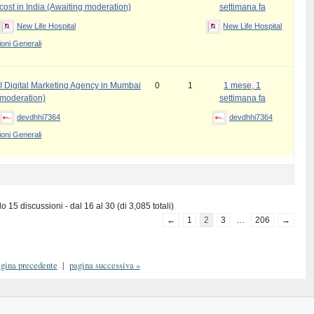
cost in India (Awaiting moderation)
settimana fa
New Life Hospital
New Life Hospital
oni Generali
I Digital Marketing Agency in Mumbai
0
1
1 mese, 1
 moderation)
settimana fa
devdhhi7364
devdhhi7364
oni Generali
 15 discussioni - dal 16 al 30 (di 3,085 totali)
←
1
2
3
…
206
→
gina precedente
|
pagina successiva
»