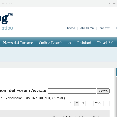
Turistico
home
|
chi siamo
|
contatti
|
News del Turismo
Online Distribution
Opinioni
Travel 2.0
ioni del Forum Avviate
 15 discussioni - dal 16 al 30 (di 3,085 totali)
←
1
2
3
…
206
→