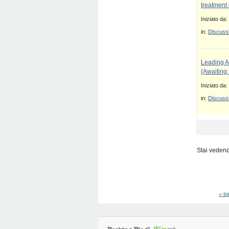
treatment 
Iniziato da:
in:
Discussi
Leading A
(Awaiting
Iniziato da:
in:
Discussi
Stai vedendo
«
pa