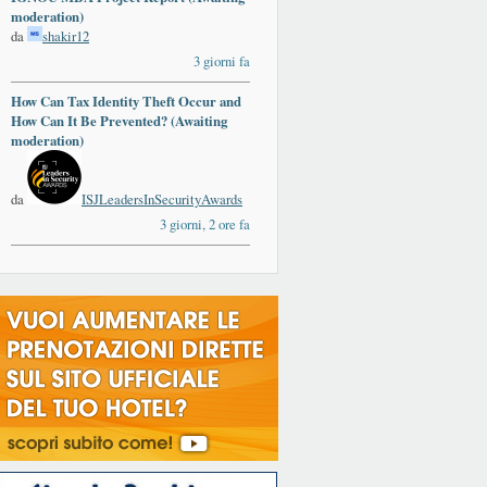
moderation)
da
shakir12
3 giorni fa
How Can Tax Identity Theft Occur and
How Can It Be Prevented? (Awaiting
moderation)
da
ISJLeadersInSecurityAwards
3 giorni, 2 ore fa