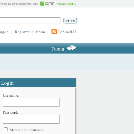
log-in
|
Registrati al forum
|
Forum RSS
Forum
Login
Username:
Password:
Mantienimi connesso