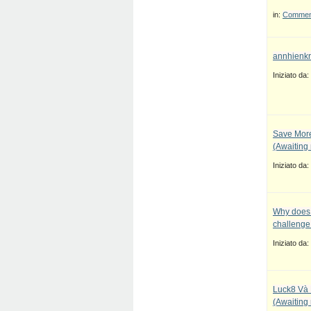
in:
Commenti
annhienkr
Iniziato da:
Save More
(Awaiting
Iniziato da:
Why does 
challenge
Iniziato da:
Luck8 Và 
(Awaiting