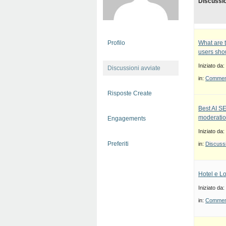
Discussi
Profilo
What are 
users sho
Iniziato da:
Discussioni avviate
in:
Commenti
Risposte Create
Best AI S
moderatio
Engagements
Iniziato da:
Preferiti
in:
Discussi
Hotel e Lo
Iniziato da:
in:
Commenti