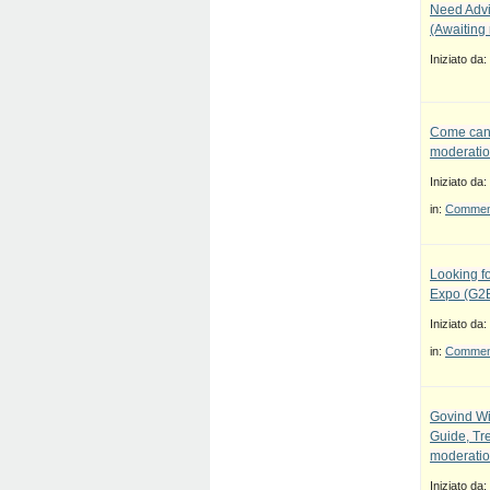
Need Advi
(Awaiting
Iniziato da:
Come canc
moderatio
Iniziato da:
in:
Commenti
Looking fo
Expo (G2E
Iniziato da:
in:
Commenti
Govind Wi
Guide, Tre
moderatio
Iniziato da: