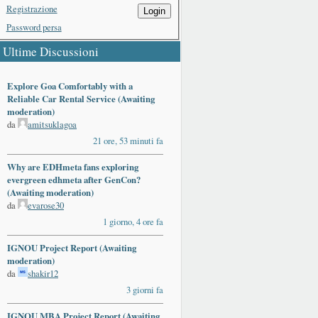
Registrazione
Login
Password persa
Ultime Discussioni
Explore Goa Comfortably with a
Reliable Car Rental Service (Awaiting
moderation)
da
amitsuklagoa
21 ore, 53 minuti fa
Why are EDHmeta fans exploring
evergreen edhmeta after GenCon?
(Awaiting moderation)
da
evarose30
1 giorno, 4 ore fa
IGNOU Project Report (Awaiting
moderation)
da
shakir12
3 giorni fa
IGNOU MBA Project Report (Awaiting