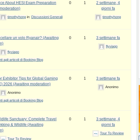
ce About HESI Exam Preparation
0
1
2 settimane, 4
 moderation)
giorni fa
timothyhong
in:
Discussioni Generali
timothyhong
ellare un volo Ryanair? (Awaiting
0
1
3 settimane fa
n)
flyviago
flyviago
 agli articoli di Booking Blog
r Exhibitor Tips for Global Gaming
0
1
3 settimane fa
) 2026 (Awaiting moderation)
Anonimo
Anonimo
 agli articoli di Booking Blog
ldlife Sanctuary: Complete Travel
0
1
3 settimane, 4
kking & Wildlife (Awaiting
giorni fa
n)
Tour To Review
Tour To Review