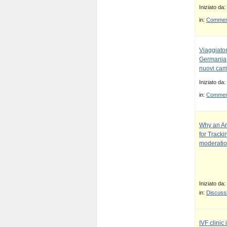
Iniziato da:
in:
Commenti
Viaggiato
Germania, 
nuovi cam
Iniziato da:
in:
Commenti
Why an An
for Track
moderatio
Iniziato da:
in:
Discussi
IVF clinic 