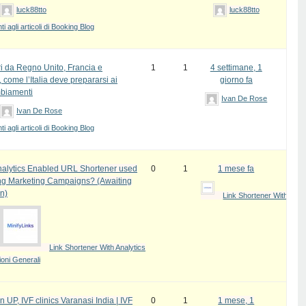
luck88tto
luck88tto
 agli articoli di Booking Blog
ri da Regno Unito, Francia e
1
1
4 settimane, 1
come l’Italia deve prepararsi ai
giorno fa
biamenti
Ivan De Rose
Ivan De Rose
 agli articoli di Booking Blog
alytics Enabled URL Shortener used
0
1
1 mese fa
ing Marketing Campaigns? (Awaiting
n)
Link Shortener With Anal
Link Shortener With Analytics
oni Generali
in UP, IVF clinics Varanasi India | IVF
0
1
1 mese, 1