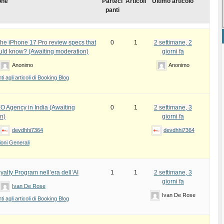
one
Parteci
Articoli
Ultimo articolo
panti
the iPhone 17 Pro review specs that
0
1
2 settimane, 2
uld know? (Awaiting moderation)
giorni fa
Anonimo
Anonimo
 agli articoli di Booking Blog
EO Agency in India (Awaiting
0
1
2 settimane, 3
n)
giorni fa
devdhhi7364
devdhhi7364
oni Generali
yalty Program nell’era dell’AI
1
1
2 settimane, 3
giorni fa
Ivan De Rose
Ivan De Rose
 agli articoli di Booking Blog