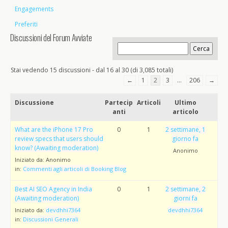
Engagements
Preferiti
Discussioni del Forum Avviate
Stai vedendo 15 discussioni - dal 16 al 30 (di 3,085 totali)
←
1
2
3
…
206
→
Discussione
Partecip
Articoli
Ultimo
anti
articolo
What are the iPhone 17 Pro
0
1
2 settimane, 1
review specs that users should
giorno fa
know? (Awaiting moderation)
Anonimo
Iniziato da:
Anonimo
in:
Commenti agli articoli di Booking Blog
Best AI SEO Agency in India
0
1
2 settimane, 2
(Awaiting moderation)
giorni fa
Iniziato da:
devdhhi7364
devdhhi7364
in:
Discussioni Generali