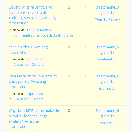
Govind Wildlife Sanctuary:
0
1
3 settimane, 3
Complete Travel Guide,
giorni fa
Trekking & Wildlife (Awaiting
Tour To Review
moderation)
Iniziato da:
Tour To Review
in:
Commenti agli articoli di Booking Blog
annhienkrb10 (Awaiting
0
1
3 settimane, 5
moderation)
giorni fa
Iniziato da:
annhienkrb
annhienkrb
in:
Discussioni Generali
Save More on Your Atlanta to
0
1
3 settimane, 6
Chicago Trip (Awaiting
giorni fa
moderation)
tripmozzo
Iniziato da:
tripmozzo
in:
Discussioni Generali
Why does MTGazone make the
0
1
3 settimane, 6
brawl builder challenge
giorni fa
exciting? (Awaiting
evarose30
moderation)