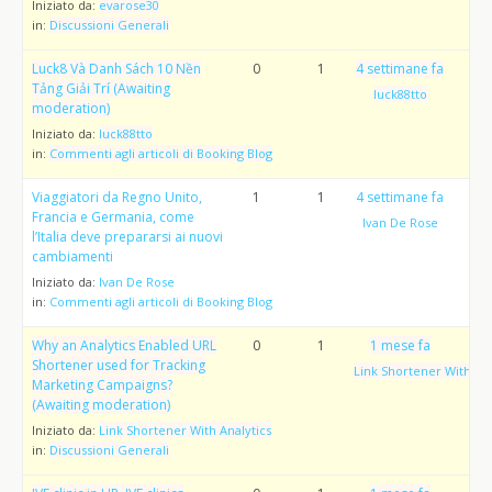
Iniziato da:
evarose30
in:
Discussioni Generali
Luck8 Và Danh Sách 10 Nền
0
1
4 settimane fa
Tảng Giải Trí (Awaiting
luck88tto
moderation)
Iniziato da:
luck88tto
in:
Commenti agli articoli di Booking Blog
Viaggiatori da Regno Unito,
1
1
4 settimane fa
Francia e Germania, come
Ivan De Rose
l’Italia deve prepararsi ai nuovi
cambiamenti
Iniziato da:
Ivan De Rose
in:
Commenti agli articoli di Booking Blog
Why an Analytics Enabled URL
0
1
1 mese fa
Shortener used for Tracking
Link Shortener With Ana
Marketing Campaigns?
(Awaiting moderation)
Iniziato da:
Link Shortener With Analytics
in:
Discussioni Generali