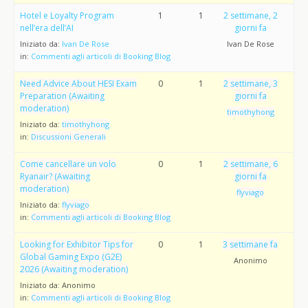
Hotel e Loyalty Program
1
1
2 settimane, 2
nell’era dell’AI
giorni fa
Iniziato da:
Ivan De Rose
Ivan De Rose
in:
Commenti agli articoli di Booking Blog
Need Advice About HESI Exam
0
1
2 settimane, 3
Preparation (Awaiting
giorni fa
moderation)
timothyhong
Iniziato da:
timothyhong
in:
Discussioni Generali
Come cancellare un volo
0
1
2 settimane, 6
Ryanair? (Awaiting
giorni fa
moderation)
flyviago
Iniziato da:
flyviago
in:
Commenti agli articoli di Booking Blog
Looking for Exhibitor Tips for
0
1
3 settimane fa
Global Gaming Expo (G2E)
Anonimo
2026 (Awaiting moderation)
Iniziato da:
Anonimo
in:
Commenti agli articoli di Booking Blog