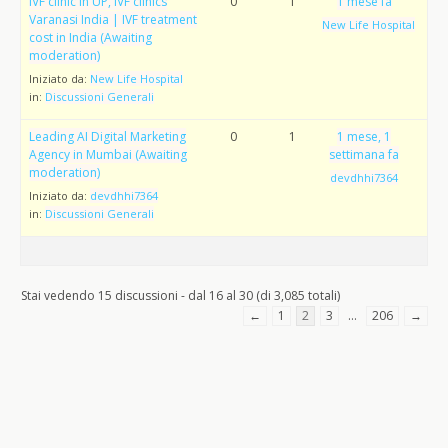
IVF clinic in UP, IVF clinics
0
1
1 mese fa
Varanasi India | IVF treatment
New Life Hospital
cost in India (Awaiting
moderation)
Iniziato da:
New Life Hospital
in:
Discussioni Generali
Leading AI Digital Marketing
0
1
1 mese, 1
Agency in Mumbai (Awaiting
settimana fa
moderation)
devdhhi7364
Iniziato da:
devdhhi7364
in:
Discussioni Generali
Stai vedendo 15 discussioni - dal 16 al 30 (di 3,085 totali)
←
1
2
3
…
206
→