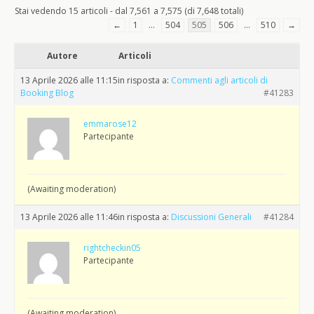
Stai vedendo 15 articoli - dal 7,561 a 7,575 (di 7,648 totali)
←
1
…
504
505
506
…
510
→
Autore
Articoli
13 Aprile 2026 alle 11:15
in risposta a:
Commenti agli articoli di
Booking Blog
#41283
emmarose12
Partecipante
(Awaiting moderation)
13 Aprile 2026 alle 11:46
in risposta a:
Discussioni Generali
#41284
rightcheckin05
Partecipante
(Awaiting moderation)