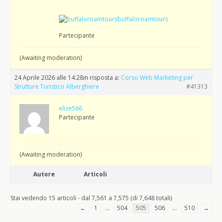
buffaloroamtours
Partecipante
(Awaiting moderation)
24 Aprile 2026 alle 14:28
in risposta a:
Corso Web Marketing per
Strutture Turistico Alberghiere
#41313
elize566
Partecipante
(Awaiting moderation)
Autore
Articoli
Stai vedendo 15 articoli - dal 7,561 a 7,575 (di 7,648 totali)
←
1
…
504
505
506
…
510
→