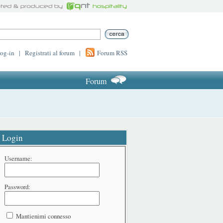
log-in
|
Registrati al forum
|
Forum RSS
Forum
Login
Username:
Password:
Mantienimi connesso