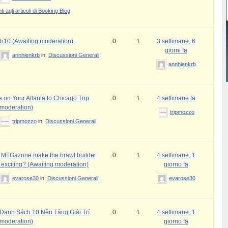
 agli articoli di Booking Blog
b10 (Awaiting moderation)
0
1
3 settimane, 6
giorni fa
annhienkrb
in:
Discussioni Generali
annhienkrb
 on Your Atlanta to Chicago Trip
0
1
4 settimane fa
 moderation)
tripmozzo
tripmozzo
in:
Discussioni Generali
MTGazone make the brawl builder
0
1
4 settimane, 1
 exciting? (Awaiting moderation)
giorno fa
evarose30
in:
Discussioni Generali
evarose30
Danh Sách 10 Nền Tảng Giải Trí
0
1
4 settimane, 1
 moderation)
giorno fa