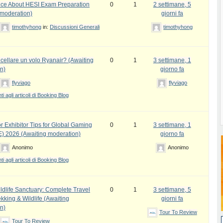
ce About HESI Exam Preparation
0
1
2 settimane, 5
 moderation)
giorni fa
timothyhong
in:
Discussioni Generali
timothyhong
ellare un volo Ryanair? (Awaiting
0
1
3 settimane, 1
n)
giorno fa
flyviago
flyviago
 agli articoli di Booking Blog
r Exhibitor Tips for Global Gaming
0
1
3 settimane, 1
) 2026 (Awaiting moderation)
giorno fa
Anonimo
Anonimo
 agli articoli di Booking Blog
ldlife Sanctuary: Complete Travel
0
1
3 settimane, 5
kking & Wildlife (Awaiting
giorni fa
n)
Tour To Review
Tour To Review