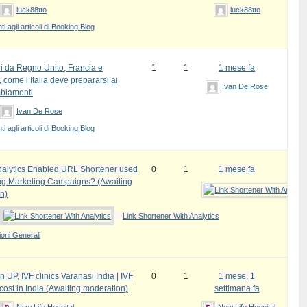
luck88tto
luck88tto
 agli articoli di Booking Blog
ri da Regno Unito, Francia e
1
1
1 mese fa
come l’Italia deve prepararsi ai
Ivan De Rose
biamenti
Ivan De Rose
 agli articoli di Booking Blog
alytics Enabled URL Shortener used
0
1
1 mese fa
ing Marketing Campaigns? (Awaiting
n)
Link Shortener With Analytics
oni Generali
in UP, IVF clinics Varanasi India | IVF
0
1
1 mese, 1
cost in India (Awaiting moderation)
settimana fa