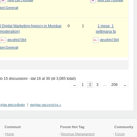
New Life Hospital
New Life Hospital
oni Generali
I Digital Marketing Agency in Mumbai
0
1
1 mese, 1
 moderation)
settimana fa
devdhhi7364
devdhhi7364
oni Generali
 15 discussioni - dal 16 al 30 (di 3,085 totali)
←
1
2
3
…
206
→
gina precedente
|
pagina successiva
»
Contenuti
Forum Hot Tag
Community
-
Home
-
Revenue Managament
-
Forum