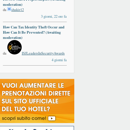
moderation)
da
shakir12
3 giorni, 22 ore fa
How Can Tax Identity Theft Occur and
How Can It Be Prevented? (Awaiting
moderation)
da
ISJLeadersInSecurityAwards
4 giorni fa