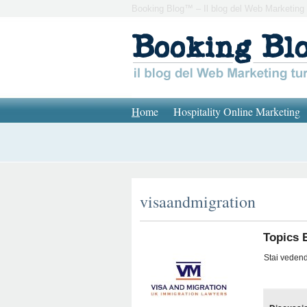
Booking Blog™ – Il blog del Web Marketing 
H
ome
Hospitality Online Marketing
visaandmigration
Topics 
Stai vedendo