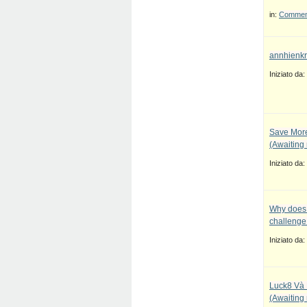
in:
Commenti
annhienkr
Iniziato da:
Save More
(Awaiting
Iniziato da:
Why does 
challenge
Iniziato da:
Luck8 Và 
(Awaiting