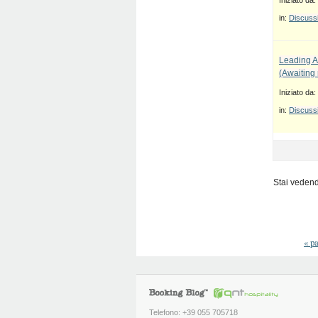
Iniziato da:
in:
Discussi
Leading A
(Awaiting
Iniziato da:
in:
Discussi
Stai vedendo
«
pa
Telefono: +39 055 705718