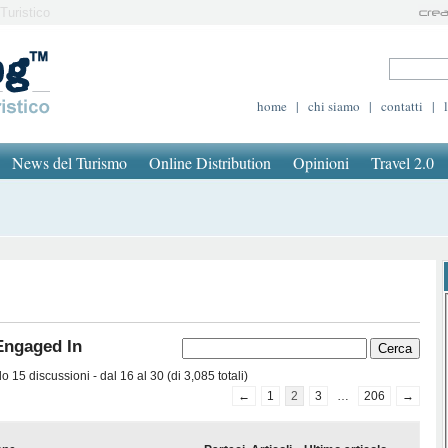
Turistico
home
|
chi siamo
|
contatti
|
News del Turismo
Online Distribution
Opinioni
Travel 2.0
Engaged In
 15 discussioni - dal 16 al 30 (di 3,085 totali)
←
1
2
3
…
206
→