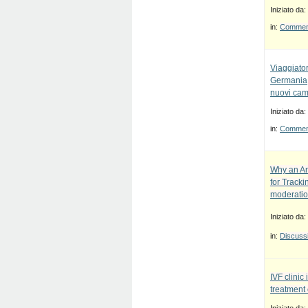
Iniziato da:
in:
Commenti
Viaggiato
Germania, 
nuovi cam
Iniziato da:
in:
Commenti
Why an An
for Track
moderatio
Iniziato da:
in:
Discussi
IVF clinic 
treatment 