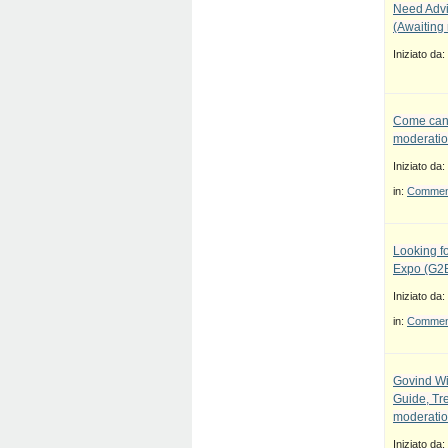
Need Advi
(Awaiting
Iniziato da:
Come canc
moderatio
Iniziato da:
in:
Commenti
Looking fo
Expo (G2E
Iniziato da:
in:
Commenti
Govind Wi
Guide, Tre
moderatio
Iniziato da: