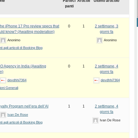
one
Parteci
Articoli
Ultimo articolo
panti
the iPhone 17 Pro review specs that
0
1
2 settimane, 3
uld know? (Awaiting moderation)
giorni fa
Anonimo
Anonimo
 agli articoli di Booking Blog
EO Agency in India (Awaiting
0
1
2 settimane, 4
n)
giorni fa
devdhhi7364
devdhhi7364
oni Generali
yalty Program nell’era dell’AI
1
1
2 settimane, 4
giorni fa
Ivan De Rose
Ivan De Rose
 agli articoli di Booking Blog