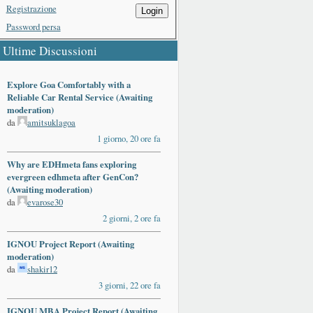
Registrazione
Login
Password persa
Ultime Discussioni
Explore Goa Comfortably with a
Reliable Car Rental Service (Awaiting
moderation)
da
amitsuklagoa
1 giorno, 20 ore fa
Why are EDHmeta fans exploring
evergreen edhmeta after GenCon?
(Awaiting moderation)
da
evarose30
2 giorni, 2 ore fa
IGNOU Project Report (Awaiting
moderation)
da
shakir12
3 giorni, 22 ore fa
IGNOU MBA Project Report (Awaiting