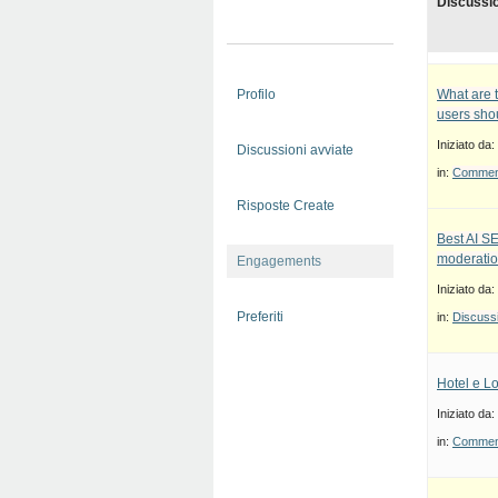
Discussi
Profilo
What are 
users sho
Iniziato da:
Discussioni avviate
in:
Commenti
Risposte Create
Best AI S
moderatio
Engagements
Iniziato da:
Preferiti
in:
Discussi
Hotel e Lo
Iniziato da:
in:
Commenti