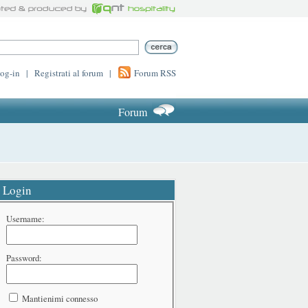
log-in
|
Registrati al forum
|
Forum RSS
Forum
Login
Username:
Password:
Mantienimi connesso