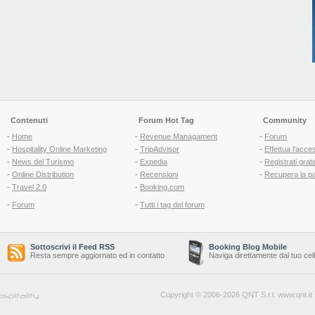
Contenuti
Forum Hot Tag
Community
-
Home
-
Revenue Managament
-
Forum
-
Hospitality Online Marketing
-
TripAdvisor
-
Effettua l'acce
-
News del Turismo
-
Expedia
-
Registrati grati
-
Online Distribution
-
Recensioni
-
Recupera la p
-
Travel 2.0
-
Booking.com
-
Forum
-
Tutti i tag del forum
Sottoscrivi il Feed RSS
Booking Blog Mobile
Resta sempre aggiornato ed in contatto
Naviga direttamente dal tuo cel
Copyright © 2006-2026 QNT S.r.l.
www.qnt.it