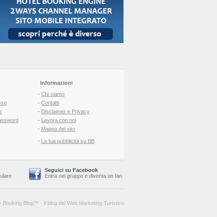
Informazioni
-
Chi siamo
sso
-
Contatti
s
-
Disclaimer e Privacy
assword
-
Lavora con noi
-
Mappa del sito
-
La tua pubblicità su BB
Seguici su Facebook
lulare
Entra nel gruppo
e
diventa un fan
-
Booking Blog
™ -
Il blog del Web Marketing Turistico