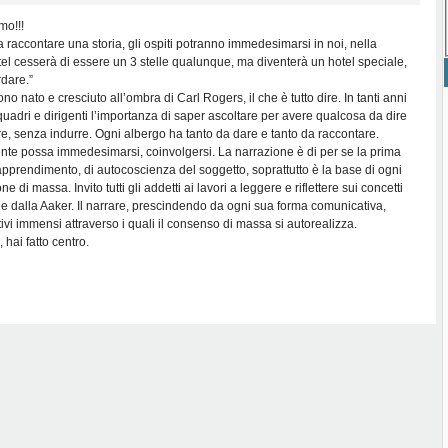
mo!!!
 a raccontare una storia, gli ospiti potranno immedesimarsi in noi, nella
tel cesserà di essere un 3 stelle qualunque, ma diventerà un hotel speciale,
dare.”
o nato e cresciuto all’ombra di Carl Rogers, il che è tutto dire. In tanti anni
quadri e dirigenti l’importanza di saper ascoltare per avere qualcosa da dire
, senza indurre. Ogni albergo ha tanto da dare e tanto da raccontare.
iente possa immedesimarsi, coinvolgersi. La narrazione è di per se la prima
apprendimento, di autocoscienza del soggetto, soprattutto è la base di ogni
 di massa. Invito tutti gli addetti ai lavori a leggere e riflettere sui concetti
o e dalla Aaker. Il narrare, prescindendo da ogni sua forma comunicativa,
tivi immensi attraverso i quali il consenso di massa si autorealizza.
hai fatto centro.