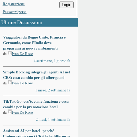
Registrazione
Login
Password persa
Ultime Discussioni
Viaggiatori da Regno Unito, Francia e
Germania, come l’Italia deve
prepararsi ai nuovi cambiamenti
da
Ivan De Rose
4 settimane, 1 giorno fa
Simple Booking integra gli agenti AI nel
CRS: cosa cambia per gli albergatori
da
Ivan De Rose
1 mese, 2 settimane fa
TikTok Go: cos’è, come funziona e cosa
cambia per la prenotazione hotel
da
Ivan De Rose
2 mesi, 1 settimana fa
Assistenti AI per hotel: perché
l’integrazione con i CRS fa la differenza