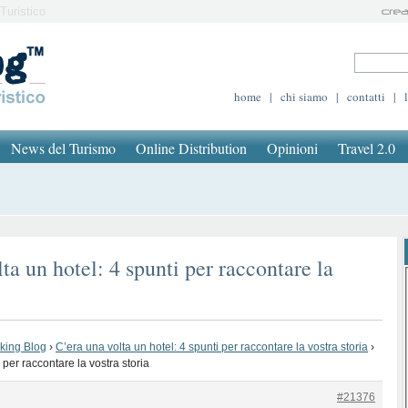
Turistico
home
|
chi siamo
|
contatti
|
News del Turismo
Online Distribution
Opinioni
Travel 2.0
ta un hotel: 4 spunti per raccontare la
oking Blog
›
C’era una volta un hotel: 4 spunti per raccontare la vostra storia
›
 per raccontare la vostra storia
#21376