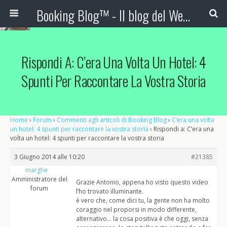
Booking Blog™ - Il blog del Web Marketing Turistico
Rispondi A: C’era Una Volta Un Hotel: 4
Spunti Per Raccontare La Vostra Storia
Home
›
Forum
›
Commenti agli articoli di Booking Blog
›
C’era una volta
un hotel: 4 spunti per raccontare la vostra storia
›
Rispondi a: C’era una
volta un hotel: 4 spunti per raccontare la vostra storia
3 Giugno 2014 alle 10:20
#21385
marghe
Amministratore del
Grazie Antonio, appena ho visto questo video
forum
l’ho trovato illuminante.
è vero che, come dici tu, la gente non ha molto
coraggio nel proporsi in modo differente,
alternativo… la cosa positiva è che oggi, senza