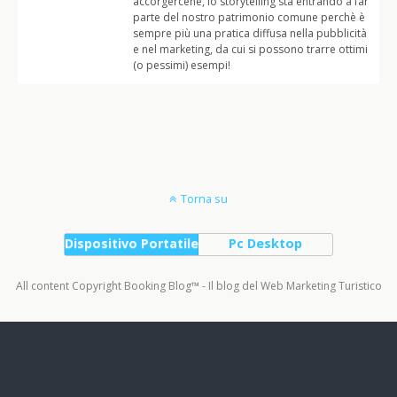
accorgercene, lo storytelling sta entrando a far
parte del nostro patrimonio comune perchè è
sempre più una pratica diffusa nella pubblicità
e nel marketing, da cui si possono trarre ottimi
(o pessimi) esempi!
Torna su
Dispositivo Portatile
Pc Desktop
All content Copyright Booking Blog™ - Il blog del Web Marketing Turistico